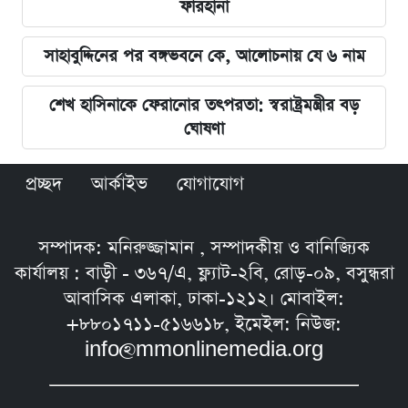
ফারহানা
সাহাবুদ্দিনের পর বঙ্গভবনে কে, আলোচনায় যে ৬ নাম
শেখ হাসিনাকে ফেরানোর তৎপরতা: স্বরাষ্ট্রমন্ত্রীর বড়
ঘোষণা
প্রচ্ছদ
আর্কাইভ
যোগাযোগ
সম্পাদক: মনিরুজ্জামান , সম্পাদকীয় ও বানিজ্যিক
কার্যালয় : বাড়ী - ৩৬৭/এ, ফ্ল্যাট-২বি, রোড়-০৯, বসুন্ধরা
আবাসিক এলাকা, ঢাকা-১২১২। মোবাইল:
+৮৮০১৭১১-৫১৬৬১৮, ইমেইল: নিউজ:
info@mmonlinemedia.org