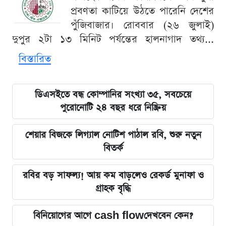
প্রবণতা কাটিয়ে উঠতে পারেনি দেশের
পুঁজিবাজার। রোববার (২৬ জুলাই)
দুপুর ২টা ১৩ মিনিট পর্যন্তের হালনাগাদ তথ্য...
বিস্তারিত
ডিএসইতে বন্ধ কোম্পানির সংখ্যা ৩৫, সবচেয়ে
পুরোনোটি ২৪ বছর ধরে নিষ্ক্রিয়
শেয়ার বিজকে লিগ্যাল নোটিশ পাঠাল রবি, শুরু নতুন
বিতর্ক
রবির বড় সাফল্য! আয় কম বাড়লেও রেকর্ড মুনাফা ও
গ্রাহক বৃদ্ধি
বিনিয়োগের আগে cash flowদেখবেন কেন?