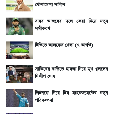
খোলামেলা সাকিব
তাপমাত্রা নিয়ে নতুন পূর্বাভাস দিল আবহাওয়া অফিস
বাবর আজমের দলে ফেরা নিয়ে নতুন
১৮০ দিনের মূল্যায়ন শেষে মন্ত্রিসভায় পরিবর্তন
সমীকরণ
রবির বড় সাফল্য! আয় কম বাড়লেও রেকর্ড মুনাফা ও
টিভিতে আজকের খেলা (৭ আগস্ট)
গ্রাহক বৃদ্ধি
ডিএসইতে বন্ধ কোম্পানির সংখ্যা ৩৫, সবচেয়ে
সাকিবের বাড়িতে হামলা নিয়ে মুখ খুললেন
পুরোনোটি ২৪ বছর ধরে নিষ্ক্রিয়
দিলীপ ঘোষ
টিভিতে আজকের খেলা (৭ আগস্ট)
লিটনকে নিয়ে টিম ম্যানেজমেন্টের নতুন
SSC Result 2026: যে ৩ উপায়ে জানা যাবে
পরিকল্পনা
ফল