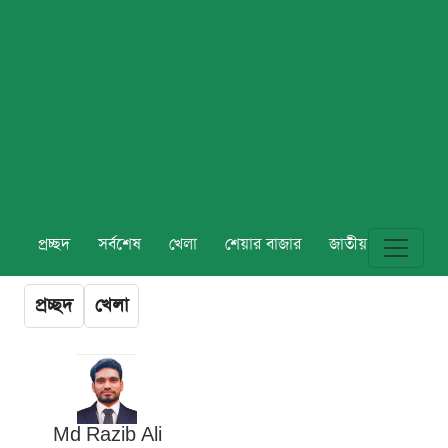
প্রচ্ছদ
সর্বশেষ
খেলা
শেয়ার বাজার
জাতীয়
বিশ্ব
প্রচ্ছদ
খেলা
Md Razib Ali