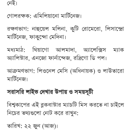
নেই।
গোলরক্ষক: এমিলিয়ানো মার্টিনেজ।
রক্ষণভাগ: নাহুয়েল মলিনা, কুটি রোমেরো, লিসান্দ্রো
মার্টিনেজ, ফাকুন্দো মেদিনা।
মধ্যমাঠ: থিয়াগো আলমাদা, অ্যালেক্সিস ম্যাক
অ্যালিস্টার, এনজো ফার্নান্দেজ, রদ্রিগো ডি পল।
আক্রমণভাগ: লিওনেল মেসি (অধিনায়ক) ও লাউতারো
মার্টিনেজ।
সরাসরি লাইভ দেখার উপায় ও সময়সূচী
বিশ্বকাপের এই ব্লকবাস্টার ম্যাচটি মিস করতে না চাইলে
নিচের তথ্যগুলো নোট করে রাখুন:
তারিখ: ২২ জুন (আজ)।