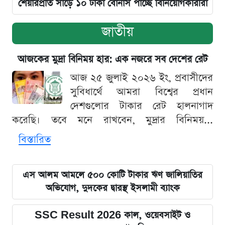
শেয়ারপ্রতি সাড়ে ১০ টাকা বোনাস পাচ্ছে বিনিয়োগকারীরা
জাতীয়
আজকের মুদ্রা বিনিময় হার: এক নজরে সব দেশের রেট
আজ ২৫ জুলাই ২০২৬ ইং, প্রবাসীদের
সুবিধার্থে আমরা বিশ্বের প্রধান
দেশগুলোর টাকার রেট হালনাগাদ
করেছি। তবে মনে রাখবেন, মুদ্রার বিনিময়...
বিস্তারিত
এস আলম আমলে ৫০০ কোটি টাকার ঋণ জালিয়াতির
অভিযোগ, দুদকের দ্বারস্থ ইসলামী ব্যাংক
SSC Result 2026 কাল, ওয়েবসাইট ও