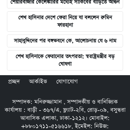
শেয়ারবাজার কেলেঙ্কারির মধ্যেই সাকিবের বাড়িতে আগুন
শেখ হাসিনার দেশে ফেরা নিয়ে যা বললেন রুমিন
ফারহানা
সাহাবুদ্দিনের পর বঙ্গভবনে কে, আলোচনায় যে ৬ নাম
শেখ হাসিনাকে ফেরানোর তৎপরতা: স্বরাষ্ট্রমন্ত্রীর বড়
ঘোষণা
প্রচ্ছদ
আর্কাইভ
যোগাযোগ
সম্পাদক: মনিরুজ্জামান , সম্পাদকীয় ও বানিজ্যিক
কার্যালয় : বাড়ী - ৩৬৭/এ, ফ্ল্যাট-২বি, রোড়-০৯, বসুন্ধরা
আবাসিক এলাকা, ঢাকা-১২১২। মোবাইল:
+৮৮০১৭১১-৫১৬৬১৮, ইমেইল: নিউজ: