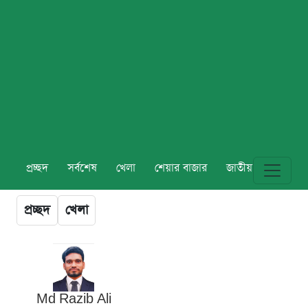
প্রচ্ছদ
সর্বশেষ
খেলা
শেয়ার বাজার
জাতীয়
বিশ্ব
প্রচ্ছদ
খেলা
Md Razib Ali