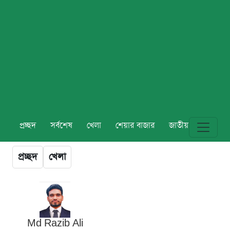
প্রচ্ছদ
সর্বশেষ
খেলা
শেয়ার বাজার
জাতীয়
বিশ্ব
প্রচ্ছদ
খেলা
Md Razib Ali