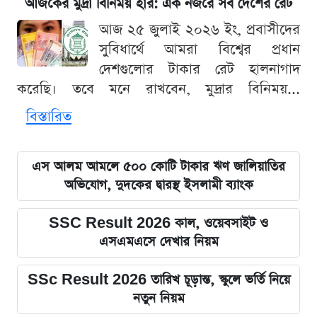
আজকের মুদ্রা বিনিময় হার: এক নজরে সব দেশের রেট
আজ ২৫ জুলাই ২০২৬ ইং, প্রবাসীদের
সুবিধার্থে আমরা বিশ্বের প্রধান
দেশগুলোর টাকার রেট হালনাগাদ
করেছি। তবে মনে রাখবেন, মুদ্রার বিনিময়...
বিস্তারিত
এস আলম আমলে ৫০০ কোটি টাকার ঋণ জালিয়াতির
অভিযোগ, দুদকের দ্বারস্থ ইসলামী ব্যাংক
SSC Result 2026 কাল, ওয়েবসাইট ও
এসএমএসে দেখার নিয়ম
SSc Result 2026 তারিখ চূড়ান্ত, স্কুলে ভর্তি নিয়ে
নতুন নিয়ম