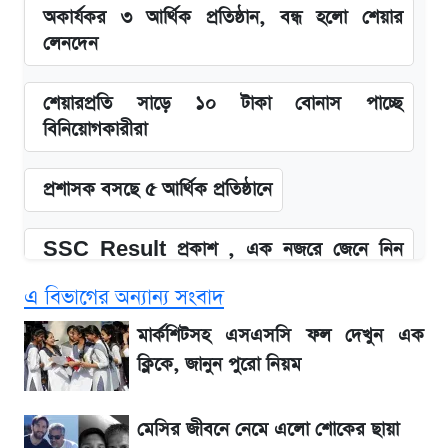
অকার্যকর ৩ আর্থিক প্রতিষ্ঠান, বন্ধ হলো শেয়ার
লেনদেন
শেয়ারপ্রতি সাড়ে ১০ টাকা বোনাস পাচ্ছে
বিনিয়োগকারীরা
প্রশাসক বসছে ৫ আর্থিক প্রতিষ্ঠানে
SSC Result প্রকাশ , এক নজরে জেনে নিন
পাসের হার ও ফল দেখার নিয়ম
এ বিভাগের অন্যান্য সংবাদ
SSC Result 2026 প্রকাশ সোমবার,
মার্কশিটসহ এসএসসি ফল দেখুন এক
ওয়েবসাইট ও এসএমএসে জানার নিয়ম
ক্লিকে, জানুন পুরো নিয়ম
জিএসপি ইনভেস্টমেন্ট নিয়ে বিএসইসির বড় সিদ্ধান্ত,
মেসির জীবনে নেমে এলো শোকের ছায়া
তদন্তে যেসব বিষয়