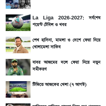
উত্থান-পতনের দোলাচলে শেয়ারবাজার, লেনদেনের
La Liga 2026-2027: সর্বশেষ
শীর্ষে যে ১০ কোম্পানি
পয়েন্ট টেবিল ও খবর
SSC Result প্রকাশ ১০টায়, নতুন এসএমএস
শেখ হাসিনা, মামলা ও দেশে ফেরা নিয়ে
নম্বরসহ জানুন যেভাবে
খোলামেলা সাকিব
SSC Result 2026 কাল, ওয়েবসাইট ও
এসএমএসে দেখার নিয়ম
বাবর আজমের দলে ফেরা নিয়ে নতুন
সমীকরণ
মার্কশিটসহ এসএসসি ফল দেখুন এক ক্লিকে, জানুন
পুরো নিয়ম
টিভিতে আজকের খেলা (৭ আগস্ট)
মুনাফা বৃদ্ধির ধারায় ইসলামী ইন্স্যুরেন্স, ছয় মাসের
হিসাব প্রকাশ