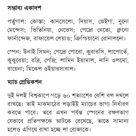
সম্ভাব্য একাদশ
পর্তুগাল: কোস্তা; কানসেলো, দিয়াস, ভেইগা, নুনো
মেন্দেস; ভিতিনিয়া, নেভেস; পেদ্রো নেতো, ব্রুনো
ফার্নান্দেজ, রাফায়েল লেয়াও; ক্রিশ্চিয়ানো রোনালদো।
স্পেন: উনাই সিমন; পেদ্রো পোরো, কুবারসি, লাপোর্তে,
কুকুরেয়া; রদ্রি, পেদ্রি; লামিন ইয়ামাল, দানি ওলমো,
বায়েনা; মিকেল ওইয়ারসাবাল।
ম্যাচ প্রেডিকশন
দুই দলই বিশ্বকাপে গড়ে ৬০ শতাংশের বেশি বল দখলে
রাখছে। তাই মাঝমাঠের লড়াইই ম্যাচের ভাগ্য নির্ধারণ
করতে পারে। তবে এখন পর্যন্ত স্পেনের রক্ষণভাগ
যেভাবে প্রতিপক্ষকে আটকে রেখেছে, তাতে সামান্য
হলেও এগিয়ে রাখা হচ্ছে লা রোজাকে।