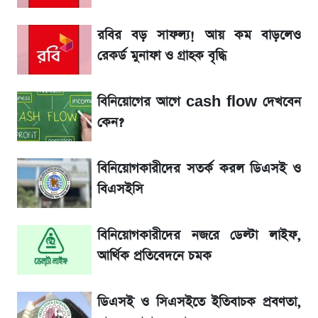
তাপমাত্রা নিয়ে নতুন পূর্বাভাস দিল আবহাওয়া অফিস
রবির বড় সাফল্য! আয় কম বাড়লেও
১৮০ দিনের মূল্যায়ন শেষে মন্ত্রিসভায় পরিবর্তন
রেকর্ড মুনাফা ও গ্রাহক বৃদ্ধি
রবির বড় সাফল্য! আয় কম বাড়লেও রেকর্ড মুনাফা ও
বিনিয়োগের আগে cash flow দেখবেন
গ্রাহক বৃদ্ধি
কেন?
ডিএসইতে বন্ধ কোম্পানির সংখ্যা ৩৫, সবচেয়ে
বিনিয়োগকারীদের সতর্ক করল ডিএসই ও
পুরোনোটি ২৪ বছর ধরে নিষ্ক্রিয়
বিএসইসি
টিভিতে আজকের খেলা (৭ আগস্ট)
বিনিয়োগকারীদের নজরে ডেল্টা লাইফ,
SSC Result 2026: যে ৩ উপায়ে জানা যাবে
আর্থিক প্রতিবেদনে চমক
ফল
ডিএসই ও সিএসইতে ইতিবাচক প্রবণতা,
সৌদিতে বাংলাদেশিদের আকামা নবায়নে বদলে গেল