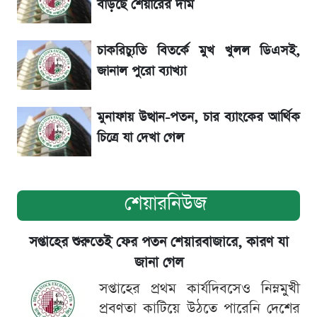
বাড়ছে শেয়ারের দাম
নিয়ম
চাকরিচ্যুতি বিতর্কে মুখ খুলল ডিএসই,
দেশি ৫ মাছে মিলল মাইক্রোপ্লাস্টিক!
জানাল পুরো ব্যাখ্যা
মুনাফায় উত্থান-পতন, চার ব্যাংকের আর্থিক
চিত্রে যা দেখা গেল
শেয়ারনিউজ
সপ্তাহের শুরুতেই ফের পতন শেয়ারবাজারে, কারণ যা
জানা গেল
সপ্তাহের প্রথম কার্যদিবসেও নিম্নমুখী
প্রবণতা কাটিয়ে উঠতে পারেনি দেশের