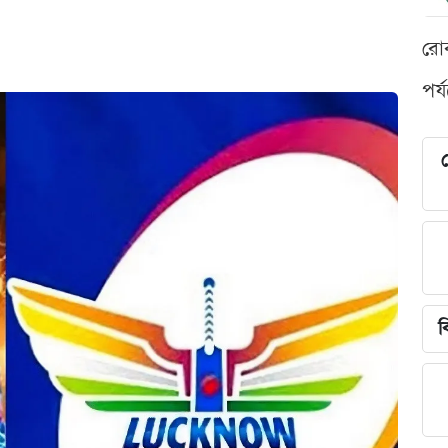
রো
পর্
শ
ব