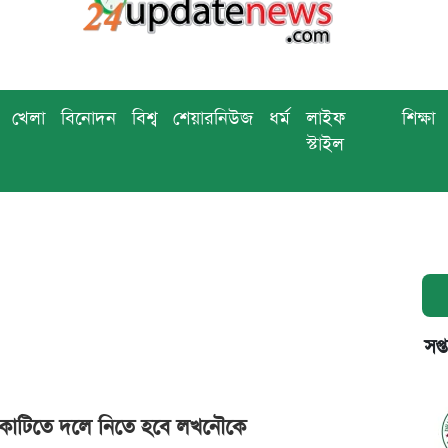
খেলা
বিনোদন
বিশ্ব
শেয়ারনিউজ
ধর্ম
লাইফ
শিক্ষা
স্টাইল
সপ্
োটিতে দলে নিতে হবে লখনৌকে