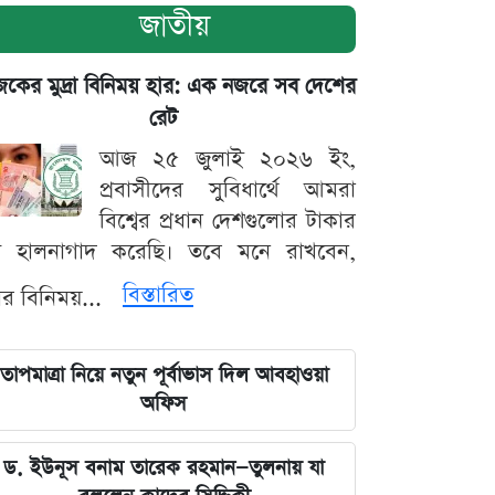
জাতীয়
ের মুদ্রা বিনিময় হার: এক নজরে সব দেশের
রেট
আজ ২৫ জুলাই ২০২৬ ইং,
প্রবাসীদের সুবিধার্থে আমরা
বিশ্বের প্রধান দেশগুলোর টাকার
ট হালনাগাদ করেছি। তবে মনে রাখবেন,
বিস্তারিত
্রার বিনিময়...
তাপমাত্রা নিয়ে নতুন পূর্বাভাস দিল আবহাওয়া
অফিস
ড. ইউনূস বনাম তারেক রহমান—তুলনায় যা