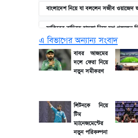
বাংলাদেশ নিয়ে যা বললেন সজীব ওয়াজেদ 
সাকিবের বাড়িতে হামলা নিয়ে মুখ খুললেন 
এ বিভাগের অন্যান্য সংবাদ
লিটনকে নিয়ে টিম ম্যানেজমেন্টের নতুন পরি
বাবর আজমের
দলে ফেরা নিয়ে
আগামীকালই স্পষ্ট হবে এসএসসি ফল প্রকা
নতুন সমীকরণ
জেনে নিন আজকের সোনা ও রুপার সর্বশেষ
লিটনকে নিয়ে
৬ আগস্ট দেশের বাজারে স্বর্ণের দাম
টিম
ম্যানেজমেন্টের
শেখ হাসিনার দেশে ফেরা নিয়ে যা বললেন র
নতুন পরিকল্পনা