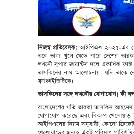
নিজস্ব প্রতিবেদক:
আইপিএল ২০২৫-এর মেগা
তবে ভাগ্য খুলে যেতে পারে দেশের তার
লখনৌ সুপার জায়ান্টস দলে একাধিক ফাস্ট 
তাসকিনের নাম আলোচনায়। যদি তাকে নে
ফ্র্যাঞ্চাইজিটিকে।
তাসকিনের সঙ্গে লখনৌর যোগাযোগ! কী বলল
বাংলাদেশের গতি তারকা তাসকিন আহমেদ ন
যোগাযোগ করেছে এবং বিকল্প খেলোয়াড় হ
আইপিএলের নিয়ম অনুযায়ী, কোনো ক্রিকেটা
খেলোয়াড়ের জন্যও একই পরিমাণ পারিশ্রমি