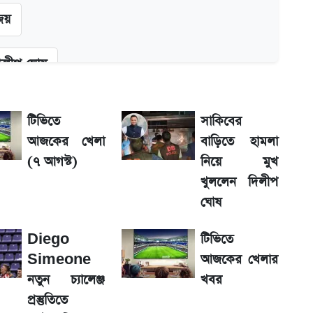
জয়
দিলীপ ঘোষ
কল্পনা
টিভিতে
সাকিবের
আজকের খেলা
বাড়িতে হামলা
শের তারিখ
(৭ আগস্ট)
নিয়ে মুখ
খুললেন দিলীপ
 দাম
ঘোষ
Diego
টিভিতে
Simeone
আজকের খেলার
নতুন চ্যালেঞ্জ
খবর
ুমিন ফারহানা
প্রস্তুতিতে