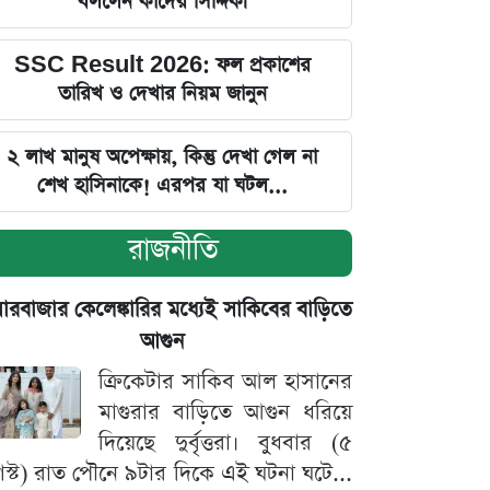
বললেন কাদের সিদ্দিকী
SSC Result 2026: ফল প্রকাশের
তারিখ ও দেখার নিয়ম জানুন
২ লাখ মানুষ অপেক্ষায়, কিন্তু দেখা গেল না
শেখ হাসিনাকে! এরপর যা ঘটল...
রাজনীতি
়ারবাজার কেলেঙ্কারির মধ্যেই সাকিবের বাড়িতে
আগুন
ক্রিকেটার সাকিব আল হাসানের
মাগুরার বাড়িতে আগুন ধরিয়ে
দিয়েছে দুর্বৃত্তরা। বুধবার (৫
স্ট) রাত পৌনে ৯টার দিকে এই ঘটনা ঘটে...