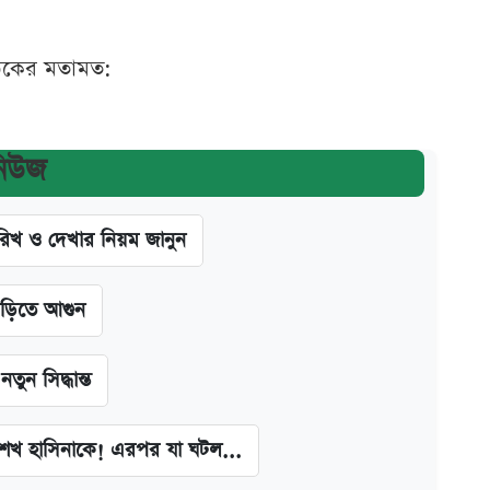
ঠকের মতামত:
নিউজ
খ ও দেখার নিয়ম জানুন
াড়িতে আগুন
ন সিদ্ধান্ত
া শেখ হাসিনাকে! এরপর যা ঘটল...