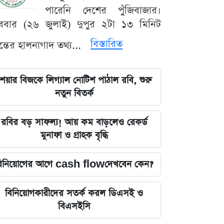
পারেনি দেশের পুঁজিবাজার।
ববার (২৬ জুলাই) দুপুর ২টা ১৩ মিনিট
বিস্তারিত
যন্তের হালনাগাদ তথ্য...
েয়ার বিজকে লিগ্যাল নোটিশ পাঠাল রবি, শুরু
নতুন বিতর্ক
রবির বড় সাফল্য! আয় কম বাড়লেও রেকর্ড
মুনাফা ও গ্রাহক বৃদ্ধি
িনিয়োগের আগে cash flowদেখবেন কেন?
বিনিয়োগকারীদের সতর্ক করল ডিএসই ও
বিএসইসি