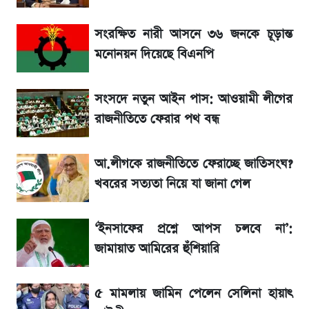
মেঘনা পেট্রোলিয়ামের চেয়ারম্যান নিয়োগ
সংরক্ষিত নারী আসনে ৩৬ জনকে চূড়ান্ত
মনোনয়ন দিয়েছে বিএনপি
বিনিয়োগের আগে cash flowদেখবেন কেন?
সংসদে নতুন আইন পাস: আওয়ামী লীগের
আগামীকালই স্পষ্ট হবে এসএসসি ফল প্রকাশের
তারিখ
রাজনীতিতে ফেরার পথ বন্ধ
শেখ হাসিনার দেশে ফেরা নিয়ে যা বললেন রুমিন
আ.লীগকে রাজনীতিতে ফেরাচ্ছে জাতিসংঘ?
ফারহানা
খবরের সত্যতা নিয়ে যা জানা গেল
লাফিয়ে বাড়ল স্বর্ণের দাম, এক মাসের মধ্যে সর্বোচ্চ
‘ইনসাফের প্রশ্নে আপস চলবে না’:
রেকর্ড
জামায়াত আমিরের হুঁশিয়ারি
৫ মামলায় জামিন পেলেন সেলিনা হায়াৎ