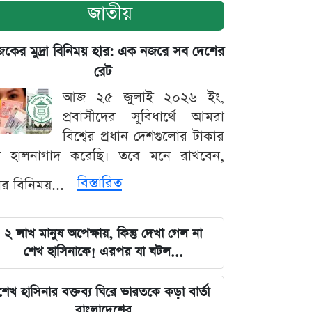
জাতীয়
ের মুদ্রা বিনিময় হার: এক নজরে সব দেশের
রেট
আজ ২৫ জুলাই ২০২৬ ইং,
প্রবাসীদের সুবিধার্থে আমরা
বিশ্বের প্রধান দেশগুলোর টাকার
ট হালনাগাদ করেছি। তবে মনে রাখবেন,
বিস্তারিত
্রার বিনিময়...
২ লাখ মানুষ অপেক্ষায়, কিন্তু দেখা গেল না
শেখ হাসিনাকে! এরপর যা ঘটল...
শেখ হাসিনার বক্তব্য ঘিরে ভারতকে কড়া বার্তা
বাংলাদেশের