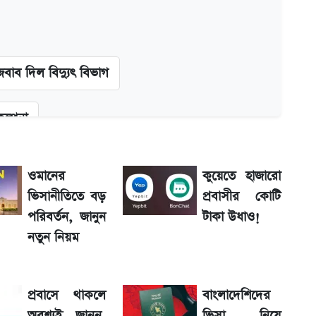
বাব দিল বিদ্যুৎ বিভাগ
কল্পনা
র্তা
ওমানের
কুয়েতে হাজারো
ভিসানীতিতে বড়
প্রবাসীর কোটি
র মার্কারি
পরিবর্তন, জানুন
টাকা উধাও!
নতুন নিয়ম
তে অ্যাটলেটিকো
প্রবাসে থাকলে
বাংলাদেশিদের
lding code যা মানতে হবে
অবশ্যই জানুন,
ভিসা নিয়ে