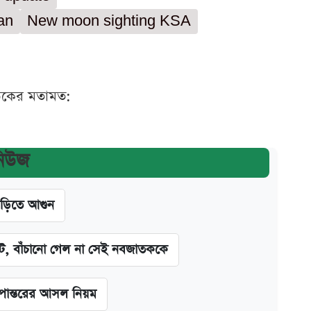
an
New moon sighting KSA
ঠকের মতামত:
নিউজ
াড়িতে আগুন
িট, বাঁচানো গেল না সেই নবজাতককে
ূপান্তরের আসল নিয়ম