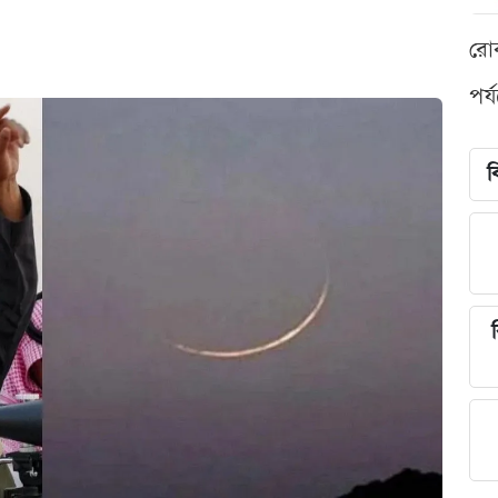
রো
পর্
ব