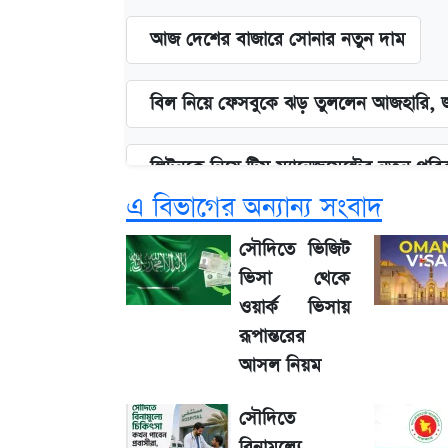
আজ দেশের বাজারে সোনার নতুন দাম
বিল নিয়ে ফেসবুকে ঝড় তুললেন আজহারি, জ
লিটনকে নিয়ে টিম ম্যানেজমেন্টের নতুন পরি
এ বিভাগের অন্যান্য সংবাদ
আগামী ৪ দিনের আবহাওয়া নিয়ে বড় সতর্কবা
সৌদিতে ভিজিট
ভিসা থেকে
৮ ব্র্যান্ডের ত্বক ফর্সাকারী ক্রিমে ভয়াবহ মাত্রা
ওয়ার্ক ভিসায়
রূপান্তরের
Diego Simeone নতুন চ্যালেঞ্জ প্রস্তুতি
আসল নিয়ম
সৌদিতে
ভবন নির্মাণে নতুন নিয়ম: বাংলাদেশ bui
বিনামূল্যে