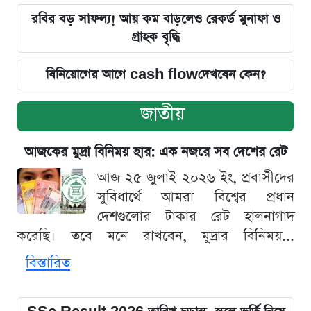
রবির বড় সাফল্য! আয় কম বাড়লেও রেকর্ড মুনাফা ও
গ্রাহক বৃদ্ধি
বিনিয়োগের আগে cash flowদেখবেন কেন?
জাতীয়
আজকের মুদ্রা বিনিময় হার: এক নজরে সব দেশের রেট
আজ ২৫ জুলাই ২০২৬ ইং, প্রবাসীদের
সুবিধার্থে আমরা বিশ্বের প্রধান
দেশগুলোর টাকার রেট হালনাগাদ
করেছি। তবে মনে রাখবেন, মুদ্রার বিনিময়...
বিস্তারিত