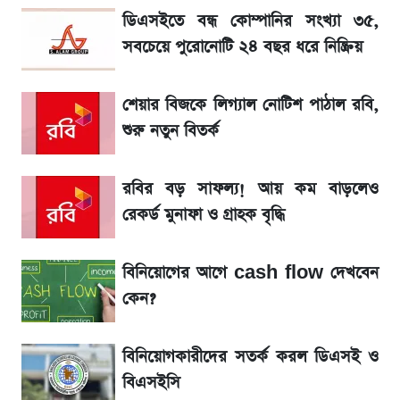
SSC Result 2026: যে ৩ উপায়ে জানা যাবে
ডিএসইতে বন্ধ কোম্পানির সংখ্যা ৩৫,
ফল
সবচেয়ে পুরোনোটি ২৪ বছর ধরে নিষ্ক্রিয়
১৮০ দিনের মূল্যায়ন শেষে মন্ত্রিসভায় পরিবর্তন
শেয়ার বিজকে লিগ্যাল নোটিশ পাঠাল রবি,
শুরু নতুন বিতর্ক
জেনে নিন আজকের সোনা ও রুপার সর্বশেষ দাম
রবির বড় সাফল্য! আয় কম বাড়লেও
আগে দেখে নিন, আজকের সোনার নতুন দাম
রেকর্ড মুনাফা ও গ্রাহক বৃদ্ধি
তাপমাত্রা নিয়ে নতুন পূর্বাভাস দিল আবহাওয়া অফিস
বিনিয়োগের আগে cash flow দেখবেন
কেন?
টিভিতে আজকের খেলা (৭ আগস্ট)
বিনিয়োগকারীদের সতর্ক করল ডিএসই ও
সৌদিতে বাংলাদেশিদের আকামা নবায়নে বদলে গেল
বিএসইসি
নিয়ম