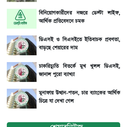
বিনিয়োগকারীদের নজরে ডেল্টা লাইফ,
La Liga 2026-2027: সর্বশেষ পয়েন্ট টেবিল ও
খবর
আর্থিক প্রতিবেদনে চমক
একদিনের ব্যবধানে আজকের সোনার দাম
ডিএসই ও সিএসইতে ইতিবাচক প্রবণতা,
বাড়ছে শেয়ারের দাম
ড. ইউনূস বনাম তারেক রহমান—তুলনায় যা বললেন
কাদের সিদ্দিকী
চাকরিচ্যুতি বিতর্কে মুখ খুলল ডিএসই,
জানাল পুরো ব্যাখ্যা
মুনাফায় উত্থান-পতন, চার ব্যাংকের আর্থিক
চিত্রে যা দেখা গেল