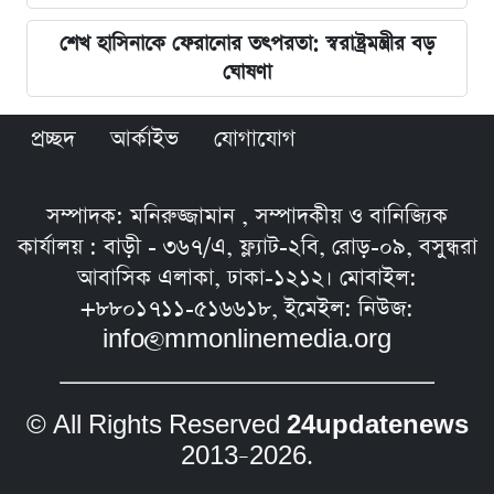
শেখ হাসিনাকে ফেরানোর তৎপরতা: স্বরাষ্ট্রমন্ত্রীর বড়
ঘোষণা
প্রচ্ছদ
আর্কাইভ
যোগাযোগ
সম্পাদক: মনিরুজ্জামান , সম্পাদকীয় ও বানিজ্যিক
কার্যালয় : বাড়ী - ৩৬৭/এ, ফ্ল্যাট-২বি, রোড়-০৯, বসুন্ধরা
আবাসিক এলাকা, ঢাকা-১২১২। মোবাইল:
+৮৮০১৭১১-৫১৬৬১৮, ইমেইল: নিউজ:
info@mmonlinemedia.org
© All Rights Reserved
24updatenews
2013–2026.