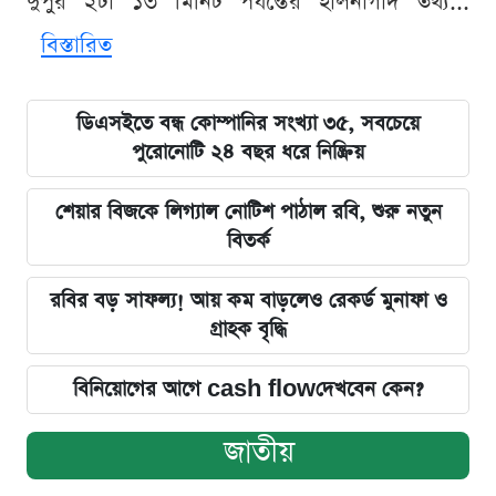
দুপুর ২টা ১৩ মিনিট পর্যন্তের হালনাগাদ তথ্য...
বিস্তারিত
ডিএসইতে বন্ধ কোম্পানির সংখ্যা ৩৫, সবচেয়ে
পুরোনোটি ২৪ বছর ধরে নিষ্ক্রিয়
শেয়ার বিজকে লিগ্যাল নোটিশ পাঠাল রবি, শুরু নতুন
বিতর্ক
রবির বড় সাফল্য! আয় কম বাড়লেও রেকর্ড মুনাফা ও
গ্রাহক বৃদ্ধি
বিনিয়োগের আগে cash flowদেখবেন কেন?
জাতীয়