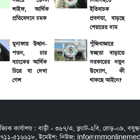
নজরে ডেল্টা
সিএসইতে
লাইফ, আর্থিক
ইতিবাচক
ুমিন ফারহানা
প্রতিবেদনে চমক
প্রবণতা, বাড়ছে
শেয়ারের দাম
র্বোচ্চ রেকর্ড
মুনাফায় উত্থান-
পুঁজিবাজারে
ু নতুন বিতর্ক
পতন, চার
স্বচ্ছতা বাড়াতে
ব্যাংকের আর্থিক
সরকারের নতুন
চিত্রে যা দেখা
উদ্যোগ, কী
াফা ও গ্রাহক বৃদ্ধি
গেল
থাকছে আইনে?
লে গেল নিয়ম
নিজ্যিক কার্যালয় : বাড়ী - ৩৬৭/এ, ফ্ল্যাট-২বি, রোড়-০৯, ব
৭১১-৫১৬৬১৮, ইমেইল: নিউজ:
info@mmonlinemed