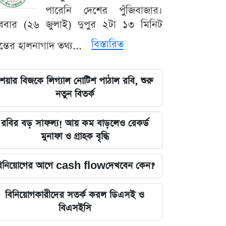
পারেনি দেশের পুঁজিবাজার।
ববার (২৬ জুলাই) দুপুর ২টা ১৩ মিনিট
বিস্তারিত
যন্তের হালনাগাদ তথ্য...
েয়ার বিজকে লিগ্যাল নোটিশ পাঠাল রবি, শুরু
নতুন বিতর্ক
রবির বড় সাফল্য! আয় কম বাড়লেও রেকর্ড
মুনাফা ও গ্রাহক বৃদ্ধি
িনিয়োগের আগে cash flowদেখবেন কেন?
বিনিয়োগকারীদের সতর্ক করল ডিএসই ও
বিএসইসি