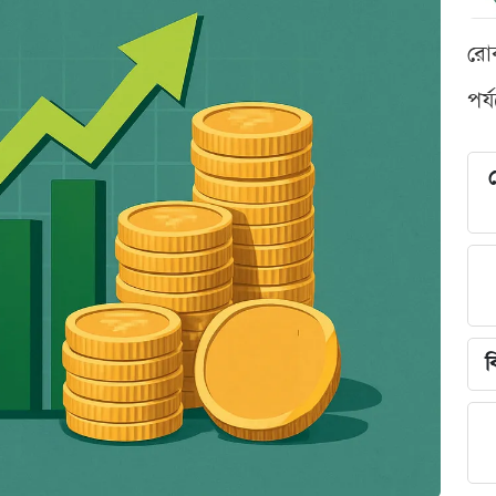
রো
পর্
শ
ব