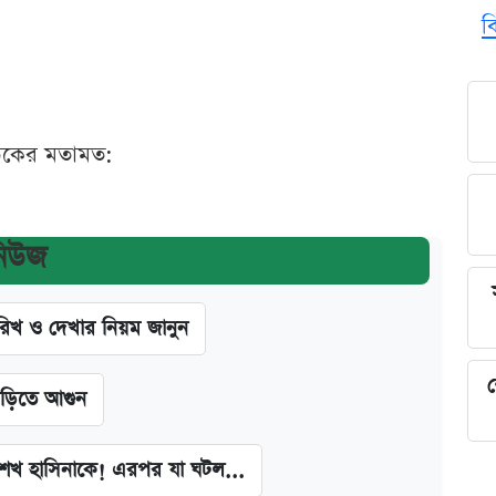
ব
ঠকের মতামত:
নিউজ
খ ও দেখার নিয়ম জানুন
শ
াড়িতে আগুন
া শেখ হাসিনাকে! এরপর যা ঘটল...