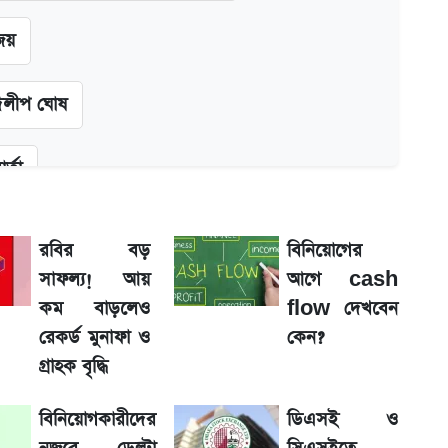
জয়
দিলীপ ঘোষ
র্তা
কল্পনা
রবির বড়
বিনিয়োগের
সাফল্য! আয়
আগে cash
শের তারিখ
কম বাড়লেও
flow দেখবেন
রেকর্ড মুনাফা ও
কেন?
ন সিদ্ধান্ত
গ্রাহক বৃদ্ধি
বিনিয়োগকারীদের
ডিএসই ও