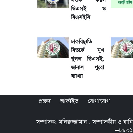
সতর্ক করল
ডিএসই ও
শেখ হাসিনার দেশে ফেরা নিয়ে যা বললেন র
বিএসইসি
লাফিয়ে বাড়ল স্বর্ণের দাম, এক মাসের মধ্যে স
চাকরিচ্যুতি
শেয়ার বিজকে লিগ্যাল নোটিশ পাঠাল রবি, শুর
বিতর্কে মুখ
খুলল ডিএসই,
জানাল পুরো
রবির বড় সাফল্য! আয় কম বাড়লেও রেকর্ড মুন
ব্যাখ্যা
সৌদিতে বাংলাদেশিদের আকামা নবায়নে বদ
প্রচ্ছদ
আর্কাইভ
যোগাযোগ
সম্পাদক: মনিরুজ্জামান , সম্পাদকীয় ও বা
+৮৮০১