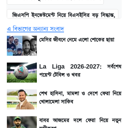
জিএসপি ইনভেস্টমেন্ট নিয়ে বিএসইসির বড় সিদ্ধান্ত,
তদন্তে যেসব বিষয়
এ বিভাগের অন্যান্য সংবাদ
উত্থান-পতনের দোলাচলে শেয়ারবাজার, লেনদেনের
মেসির জীবনে নেমে এলো শোকের ছায়া
শীর্ষে যে ১০ কোম্পানি
আগে দেখে নিন, আজকের সোনার নতুন দাম
La Liga 2026-2027: সর্বশেষ
পয়েন্ট টেবিল ও খবর
SSC Result প্রকাশ ১০টায়, নতুন এসএমএস
নম্বরসহ জানুন যেভাবে
শেখ হাসিনা, মামলা ও দেশে ফেরা নিয়ে
খোলামেলা সাকিব
SSc Result 2026 তারিখ চূড়ান্ত, স্কুলে ভর্তি
নিয়ে নতুন নিয়ম
বাবর আজমের দলে ফেরা নিয়ে নতুন