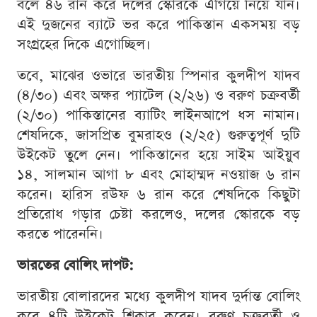
বলে ৪৬ রান করে দলের স্কোরকে এগিয়ে নিয়ে যান।
এই দুজনের ব্যাটে ভর করে পাকিস্তান একসময় বড়
সংগ্রহের দিকে এগোচ্ছিল।
তবে, মাঝের ওভারে ভারতীয় স্পিনার কুলদীপ যাদব
(৪/৩০) এবং অক্ষর প্যাটেল (২/২৬) ও বরুণ চক্রবর্তী
(২/৩০) পাকিস্তানের ব্যাটিং লাইনআপে ধস নামান।
শেষদিকে, জাসপ্রিত বুমরাহও (২/২৫) গুরুত্বপূর্ণ দুটি
উইকেট তুলে নেন। পাকিস্তানের হয়ে সাইম আইয়ুব
১৪, সালমান আগা ৮ এবং মোহাম্মদ নওয়াজ ৬ রান
করেন। হারিস রউফ ৬ রান করে শেষদিকে কিছুটা
প্রতিরোধ গড়ার চেষ্টা করলেও, দলের স্কোরকে বড়
করতে পারেননি।
ভারতের বোলিং দাপট:
ভারতীয় বোলারদের মধ্যে কুলদীপ যাদব দুর্দান্ত বোলিং
করে ৪টি উইকেট শিকার করেন। বরুণ চক্রবর্তী ও