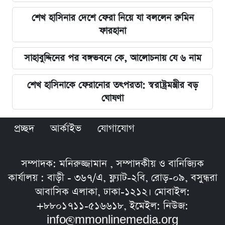
শেখ হাসিনার দেশে ফেরা নিয়ে যা বললেন রুমিন
ফারহানা
সাহাবুদ্দিনের পর বঙ্গভবনে কে, আলোচনায় যে ৬ নাম
শেখ হাসিনাকে ফেরানোর তৎপরতা: স্বরাষ্ট্রমন্ত্রীর বড়
ঘোষণা
প্রচ্ছদ
আর্কাইভ
যোগাযোগ
সম্পাদক: মনিরুজ্জামান , সম্পাদকীয় ও বানিজ্যিক
কার্যালয় : বাড়ী - ৩৬৭/এ, ফ্ল্যাট-২বি, রোড়-০৯, বসুন্ধরা
আবাসিক এলাকা, ঢাকা-১২১২। মোবাইল:
+৮৮০১৭১১-৫১৬৬১৮, ইমেইল: নিউজ:
info@mmonlinemedia.org