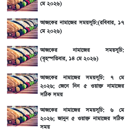
মে ২০২৬)
নবম পে-স্কেল নিয়ে চূড়ান্ত প্রস্তুতি, অপেক্ষা মন্ত্রিসভার
অনুমোদনের
আজকের নামাজের সময়সূচি:(রবিবার, ১৭
মে ২০২৬)
আগামী ৪ দিনের আবহাওয়া নিয়ে বড় সতর্কবার্তা
আজকের নামাজের সময়সূচি:
IMEI নম্বর চেক করার সহজ উপায়; Android ও
(বৃহস্পতিবার, ১৪ মে ২০২৬)
iPhone-এ IMEI দেখবেন যেভাবে
আজকের নামাজের সময়সূচি: ৭ মে
৮ ব্র্যান্ডের ত্বক ফর্সাকারী ক্রিমে ভয়াবহ মাত্রার মার্কারি
২০২৬; জেনে নিন ৫ ওয়াক্ত নামাজের
সঠিক সময়
ভবন নির্মাণে নতুন নিয়ম: বাংলাদেশ building
code যা মানতে হবে
আজকের নামাজের সময়সূচি: ৬ মে
২০২৬; জানুন ৫ ওয়াক্ত নামাজের সঠিক
মেঘনা পেট্রোলিয়ামের চেয়ারম্যান নিয়োগ
সময়