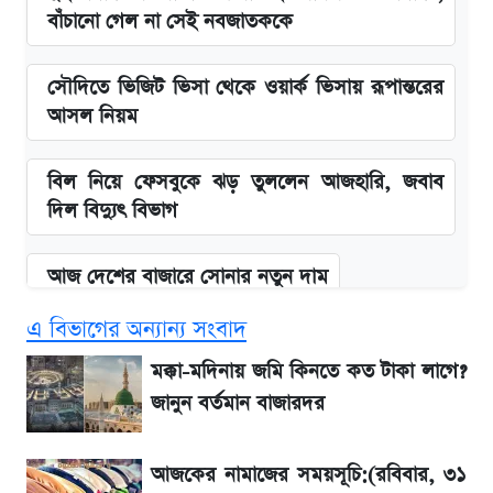
বাঁচানো গেল না সেই নবজাতককে
সৌদিতে ভিজিট ভিসা থেকে ওয়ার্ক ভিসায় রূপান্তরের
আসল নিয়ম
বিল নিয়ে ফেসবুকে ঝড় তুললেন আজহারি, জবাব
দিল বিদ্যুৎ বিভাগ
আজ দেশের বাজারে সোনার নতুন দাম
এ বিভাগের অন্যান্য সংবাদ
'এমবাপ্পে বাংলাদেশে'—বড় ঘোষণার পর যা জানাল
সরকার
মক্কা-মদিনায় জমি কিনতে কত টাকা লাগে?
জানুন বর্তমান বাজারদর
BCB compliance report উঠে এলো
গুরুত্বপূর্ণ সুপারিশ
আজকের নামাজের সময়সূচি:(রবিবার, ৩১