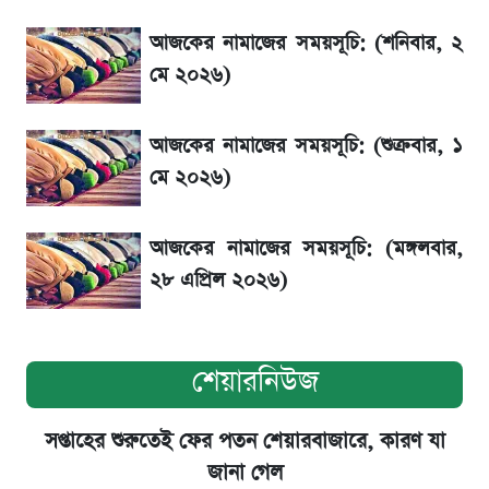
Diego Simeone নতুন চ্যালেঞ্জ প্রস্তুতিতে
আজকের নামাজের সময়সূচি: (শনিবার, ২
অ্যাটলেটিকো
মে ২০২৬)
বিনিয়োগের আগে cash flowদেখবেন কেন?
আজকের নামাজের সময়সূচি: (শুক্রবার, ১
মে ২০২৬)
আজকের নামাজের সময়সূচি: (মঙ্গলবার,
২৮ এপ্রিল ২০২৬)
শেয়ারনিউজ
সপ্তাহের শুরুতেই ফের পতন শেয়ারবাজারে, কারণ যা
জানা গেল