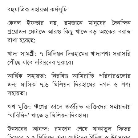
বহুমাত্রিক সহায়তা কর্মসূচি
কেবল ইফতার নয়, রমজানে মানুষের দৈনন্দিন
প্রয়োজন মেটাতে আরও কিছু খাতে বড় অংকের বরাদ্দ
রাখা হয়েছে:
খাদ্য সামগ্রী: ৭ মিলিয়ন দিরহামের খাদ্যপণ্য সরাসরি
পৌঁছে যাবে দরিদ্রদের দুয়ারে।
আর্থিক সহায়তা: নিম্নবিত্ত আমিরাতি পরিবারগুলোর
জন্য মাসিক ৭.৬ মিলিয়ন দিরহামের নগদ ও পণ্য
সহায়তা।
ঋণ মুক্তি: ঋণের জালে জর্জরিত ব্যক্তিদের সহায়তায়
‘ঘারিমিন’ খাতে ৬ মিলিয়ন দিরহাম।
উৎসবের আনন্দ: রমজান শেষে যাকাতুল ফিতর
হিসেবে ২.৫ মিলিয়ন এবং ছোটদের ঈদিয়া ও উৎসবের