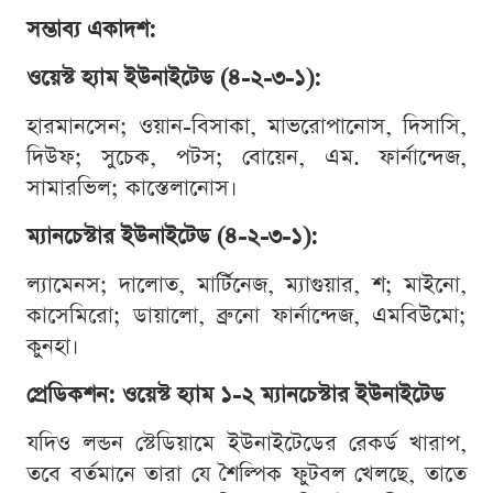
সম্ভাব্য একাদশ:
ওয়েস্ট হ্যাম ইউনাইটেড (৪-২-৩-১):
হারমানসেন; ওয়ান-বিসাকা, মাভরোপানোস, দিসাসি,
দিউফ; সুচেক, পটস; বোয়েন, এম. ফার্নান্দেজ,
সামারভিল; কাস্তেলানোস।
ম্যানচেস্টার ইউনাইটেড (৪-২-৩-১):
ল্যামেনস; দালোত, মার্টিনেজ, ম্যাগুয়ার, শ; মাইনো,
কাসেমিরো; ডায়ালো, ব্রুনো ফার্নান্দেজ, এমবিউমো;
কুনহা।
প্রেডিকশন: ওয়েস্ট হ্যাম ১-২ ম্যানচেস্টার ইউনাইটেড
যদিও লন্ডন স্টেডিয়ামে ইউনাইটেডের রেকর্ড খারাপ,
তবে বর্তমানে তারা যে শৈল্পিক ফুটবল খেলছে, তাতে