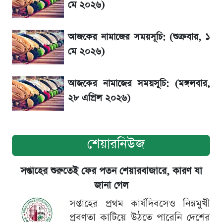
মে ২০২৬)
সৌদিতে বাংলাদেশিদের আকামা নবায়নে বদলে গেল
আজকের নামাজের সময়সূচি: (শুক্রবার, ১
নিয়ম
মে ২০২৬)
আজকের নামাজের সময়সূচি: (মঙ্গলবার,
২৮ এপ্রিল ২০২৬)
শেয়ারনিউজ
সপ্তাহের শুরুতেই ফের পতন শেয়ারবাজারে, কারণ যা
জানা গেল
সপ্তাহের প্রথম কার্যদিবসেও নিম্নমুখী
প্রবণতা কাটিয়ে উঠতে পারেনি দেশের