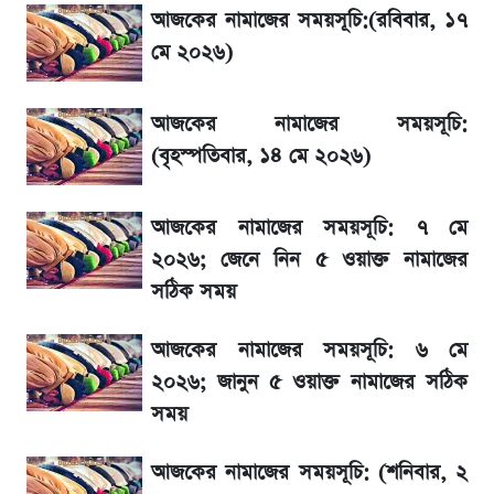
লিটনকে নিয়ে টিম ম্যানেজমেন্টের নতুন পরিকল্পনা
আজকের নামাজের সময়সূচি:(রবিবার, ১৭
মে ২০২৬)
জেনে নিন আজকের সোনা ও রুপার সর্বশেষ দাম
আজকের নামাজের সময়সূচি:
আগামীকালই স্পষ্ট হবে এসএসসি ফল প্রকাশের
(বৃহস্পতিবার, ১৪ মে ২০২৬)
তারিখ
আজকের নামাজের সময়সূচি: ৭ মে
তাপমাত্রা নিয়ে নতুন পূর্বাভাস দিল আবহাওয়া অফিস
২০২৬; জেনে নিন ৫ ওয়াক্ত নামাজের
সঠিক সময়
৬ আগস্ট দেশের বাজারে স্বর্ণের দাম
আজকের নামাজের সময়সূচি: ৬ মে
রবির বড় সাফল্য! আয় কম বাড়লেও রেকর্ড মুনাফা ও
২০২৬; জানুন ৫ ওয়াক্ত নামাজের সঠিক
গ্রাহক বৃদ্ধি
সময়
শেয়ার বিজকে লিগ্যাল নোটিশ পাঠাল রবি, শুরু নতুন
আজকের নামাজের সময়সূচি: (শনিবার, ২
বিতর্ক