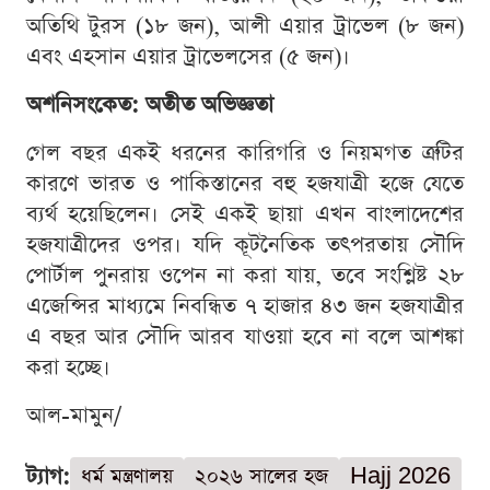
অতিথি টুরস (১৮ জন), আলী এয়ার ট্রাভেল (৮ জন)
এবং এহসান এয়ার ট্রাভেলসের (৫ জন)।
অশনিসংকেত: অতীত অভিজ্ঞতা
গেল বছর একই ধরনের কারিগরি ও নিয়মগত ত্রুটির
কারণে ভারত ও পাকিস্তানের বহু হজযাত্রী হজে যেতে
ব্যর্থ হয়েছিলেন। সেই একই ছায়া এখন বাংলাদেশের
হজযাত্রীদের ওপর। যদি কূটনৈতিক তৎপরতায় সৌদি
পোর্টাল পুনরায় ওপেন না করা যায়, তবে সংশ্লিষ্ট ২৮
এজেন্সির মাধ্যমে নিবন্ধিত ৭ হাজার ৪৩ জন হজযাত্রীর
এ বছর আর সৌদি আরব যাওয়া হবে না বলে আশঙ্কা
করা হচ্ছে।
আল-মামুন/
ট্যাগ:
ধর্ম মন্ত্রণালয়
২০২৬ সালের হজ
Hajj 2026