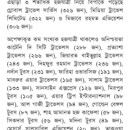
এছাড়া ৩ শতাধিক হজযাত্রী নিয়ে বিপাকে পড়েছে
গ্লোবাল ট্রাভেল সার্ভিস (৩২৬ জন), মিডিয়া ট্রাভেল
লিমিটেড (৩২২ জন) ও মিজাবে রহমত এভিয়েশন
(৩০৬ জন)।
অপেক্ষাকৃত কম সংখ্যক হজযাত্রী থাকলেও অনিশ্চয়তা
কাটেনি দি সিটি ট্রাভেলস (২৮৮ জন), প্রত্যাশা
ট্রাভেলস (২৬৬ জন), জিয়ারত বাইতুল্লাহ ট্রাভেলস
(২৪৩ জন), দিহফুর রহমান ট্রাভেলস (২৩৬ জন),
নর্দান টুরস (২৩১ জন), ফারিহা ওভারসিজ (১৯১ জন),
মাবরুর এয়ার ট্রাভেলস (১৬৫ জন), সালাম ট্রাভেলস
(১৩৩ জন), সানসাইন এক্সপ্রেস (১২৬ জন), মিরপুর
টুরস (১০৫ জন), এয়ার ট্রিপ ইন্টারন্যাশনাল (৯৮
জন), আল গাজী ট্রাভেলস (৯৪ জন), গোল্ডেন বেঙ্গল
টুরস (৮৭ জন), শাহ আমানত হজ কাফেলা (৫৮ জন),
সিকদার টুরস (৫৬ জন), মদিনা টুরস (৪৯ জন),
মেসার্স সালসাবিল এভিয়েশন (২০ জন), তাকওয়া