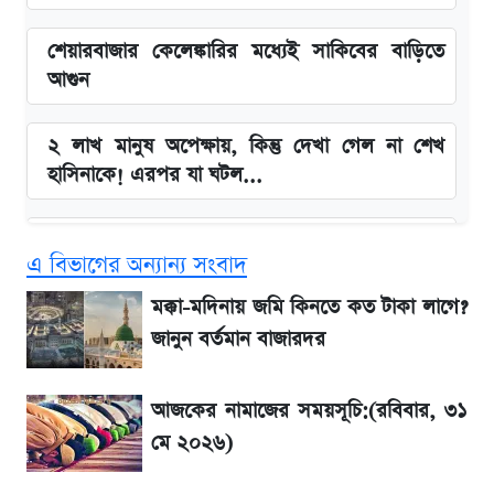
শেয়ারবাজার কেলেঙ্কারির মধ্যেই সাকিবের বাড়িতে
আগুন
২ লাখ মানুষ অপেক্ষায়, কিন্তু দেখা গেল না শেখ
হাসিনাকে! এরপর যা ঘটল...
Snapdragon 8 Gen 3 ফোনে নতুন চমক,
এ বিভাগের অন্যান্য সংবাদ
Redmi K80 নিয়ে আপডেট
মক্কা-মদিনায় জমি কিনতে কত টাকা লাগে?
বাংলাদেশ নিয়ে যা বললেন সজীব ওয়াজেদ জয়
জানুন বর্তমান বাজারদর
সাকিবের বাড়িতে হামলা নিয়ে মুখ খুললেন দিলীপ
আজকের নামাজের সময়সূচি:(রবিবার, ৩১
ঘোষ
মে ২০২৬)