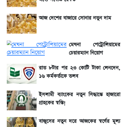
তারিখ
আজ দেশের বাজারে সোনার নতুন দাম
তাপমাত্রা নিয়ে নতুন পূর্বাভাস দিল আবহাওয়া অফিস
৬ আগস্ট দেশের বাজারে স্বর্ণের দাম
মেঘনা পেট্রোলিয়ামের
রবির বড় সাফল্য! আয় কম বাড়লেও রেকর্ড মুনাফা ও
চেয়ারম্যান নিয়োগ
গ্রাহক বৃদ্ধি
রাত ৮টার পর ২৩ কোটি টাকা লেনদেন,
১৬ কর্মকর্তাকে তলব
শেয়ার বিজকে লিগ্যাল নোটিশ পাঠাল রবি, শুরু নতুন
বিতর্ক
ইসলামী ব্যাংকের নতুন সিদ্ধান্তে হাজারো
সৌদিতে বাংলাদেশিদের আকামা নবায়নে বদলে গেল
গ্রাহকের স্বস্তি!
নিয়ম
বাজুসের নতুন দরে আজকের স্বর্ণের মূল্য