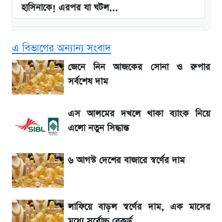
হাসিনাকে! এরপর যা ঘটল...
Snapdragon 8 Gen 3 ফোনে নতুন চমক,
এ বিভাগের অন্যান্য সংবাদ
Redmi K80 নিয়ে আপডেট
জেনে নিন আজকের সোনা ও রুপার
বাংলাদেশ নিয়ে যা বললেন সজীব ওয়াজেদ জয়
সর্বশেষ দাম
সাকিবের বাড়িতে হামলা নিয়ে মুখ খুললেন দিলীপ
এস আলমের দখলে থাকা ব্যাংক নিয়ে
ঘোষ
এলো নতুন সিদ্ধান্ত
লিটনকে নিয়ে টিম ম্যানেজমেন্টের নতুন পরিকল্পনা
৬ আগস্ট দেশের বাজারে স্বর্ণের দাম
জেনে নিন আজকের সোনা ও রুপার সর্বশেষ দাম
লাফিয়ে বাড়ল স্বর্ণের দাম, এক মাসের
আগামীকালই স্পষ্ট হবে এসএসসি ফল প্রকাশের
মধ্যে সর্বোচ্চ রেকর্ড