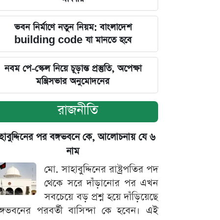
ভবন নির্মাণে নতুন নিয়ম: বাংলাদেশ
building code যা মানতে হবে
নবম পে-স্কেল নিয়ে চূড়ান্ত প্রস্তুতি, অপেক্ষা
মন্ত্রিসভার অনুমোদনের
রাজনীতি
হাবুদ্দিনের পর বঙ্গভবনে কে, আলোচনায় যে ৬
নাম
মো. সাহাবুদ্দিনের রাষ্ট্রপতির পদ
থেকে সরে দাঁড়ানোর পর এখন
সবচেয়ে বড় প্রশ্ন হয়ে দাঁড়িয়েছে
ঙ্গভবনের পরবর্তী বাসিন্দা কে হবেন। এই