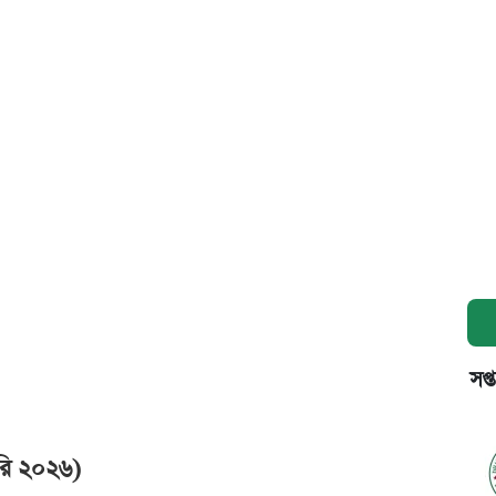
সপ্
়ারি ২০২৬)