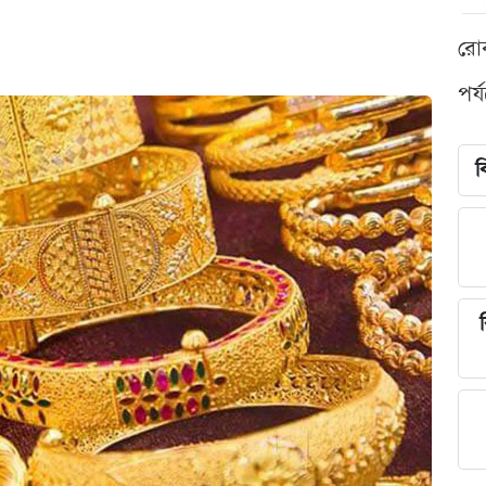
রো
পর্
ব