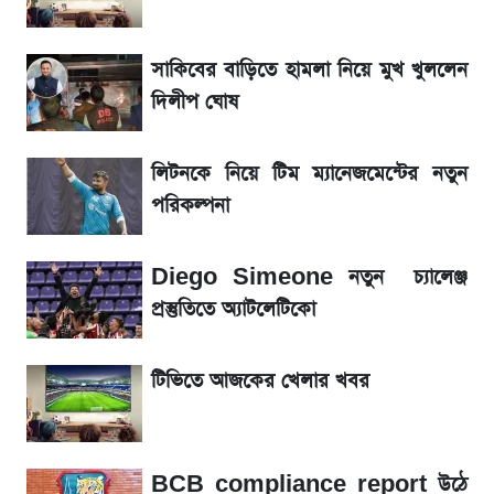
আগামীকালই স্পষ্ট হবে এসএসসি ফল প্রকাশের
তারিখ
সাকিবের বাড়িতে হামলা নিয়ে মুখ খুললেন
দিলীপ ঘোষ
জেনে নিন আজকের সোনা ও রুপার সর্বশেষ দাম
লিটনকে নিয়ে টিম ম্যানেজমেন্টের নতুন
৬ আগস্ট দেশের বাজারে স্বর্ণের দাম
পরিকল্পনা
শেখ হাসিনার দেশে ফেরা নিয়ে যা বললেন রুমিন
Diego Simeone নতুন চ্যালেঞ্জ
ফারহানা
প্রস্তুতিতে অ্যাটলেটিকো
তাপমাত্রা নিয়ে নতুন পূর্বাভাস দিল আবহাওয়া অফিস
টিভিতে আজকের খেলার খবর
রবির বড় সাফল্য! আয় কম বাড়লেও রেকর্ড মুনাফা ও
গ্রাহক বৃদ্ধি
BCB compliance report উঠে