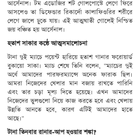
আর্সেনাল। টম এডোজির শট গোলপোস্টে লেগে ফিরে
আসলেও তা ডিফেন্ডার রিকার্দো কালাফিওরির শরীরে
লেগে জালে ঢুকে যায়। এই আত্মঘাতী গোলেই নিশ্চিত
জয় বঞ্চিত হয় আর্সেনাল।
হতাশ সাকার কণ্ঠে আত্মসমালোচনা
টানা দুই ম্যাচে পয়েন্ট হারিয়ে হতাশ গানার ফরোয়ার্ড
বুকায়ো সাকা। ম্যাচ শেষে তিনি বলেন, "ম্যাচের দুই
অর্ধে আমাদের পারফরম্যান্সে অনেক ফারাক ছিল।
আমরা নিজেদের খেলার মান বজায় রাখতে পারিনি
এবং তার চড়া মূল্য দিতে হয়েছে। এখন আমাদের
নিজেদের ভুলগুলো নিয়ে কাজ করতে হবে এবং খেলায়
উন্নতি আনতে হবে, কারণ এটিই আমাদের হাতে
আছে।"
টানা তিনবার রানার-আপ হওয়ার শঙ্কা?