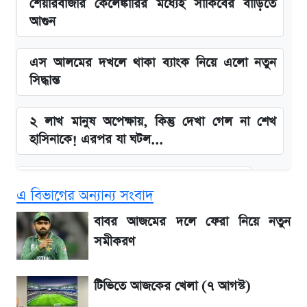
শেয়ারবাজার কেলেঙ্কারির মধ্যেই সাকিবের বাড়িতে
আগুন
এস আলমের দখলে থাকা ব্যাংক নিয়ে এলো নতুন
সিদ্ধান্ত
২ লাখ মানুষ অপেক্ষায়, কিন্তু দেখা গেল না শেখ
হাসিনাকে! এরপর যা ঘটল...
বাংলাদেশ নিয়ে যা বললেন সজীব ওয়াজেদ জয়
এ বিভাগের অন্যান্য সংবাদ
সাকিবের বাড়িতে হামলা নিয়ে মুখ খুললেন দিলীপ
বাবর আজমের দলে ফেরা নিয়ে নতুন
ঘোষ
সমীকরণ
লিটনকে নিয়ে টিম ম্যানেজমেন্টের নতুন পরিকল্পনা
টিভিতে আজকের খেলা (৭ আগস্ট)