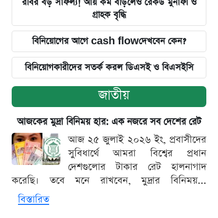
রবির বড় সাফল্য! আয় কম বাড়লেও রেকর্ড মুনাফা ও
গ্রাহক বৃদ্ধি
বিনিয়োগের আগে cash flowদেখবেন কেন?
বিনিয়োগকারীদের সতর্ক করল ডিএসই ও বিএসইসি
জাতীয়
আজকের মুদ্রা বিনিময় হার: এক নজরে সব দেশের রেট
আজ ২৫ জুলাই ২০২৬ ইং, প্রবাসীদের
সুবিধার্থে আমরা বিশ্বের প্রধান
দেশগুলোর টাকার রেট হালনাগাদ
করেছি। তবে মনে রাখবেন, মুদ্রার বিনিময়...
বিস্তারিত