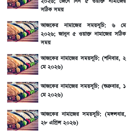
২০২৬; জেনে নিন ৫ ওয়াক্ত নামাজের
সঠিক সময়
৬ আগস্ট দেশের বাজারে স্বর্ণের দাম
আজকের নামাজের সময়সূচি: ৬ মে
রবির বড় সাফল্য! আয় কম বাড়লেও রেকর্ড মুনাফা ও
২০২৬; জানুন ৫ ওয়াক্ত নামাজের সঠিক
গ্রাহক বৃদ্ধি
সময়
শেয়ার বিজকে লিগ্যাল নোটিশ পাঠাল রবি, শুরু নতুন
আজকের নামাজের সময়সূচি: (শনিবার, ২
বিতর্ক
মে ২০২৬)
সৌদিতে বাংলাদেশিদের আকামা নবায়নে বদলে গেল
আজকের নামাজের সময়সূচি: (শুক্রবার, ১
নিয়ম
মে ২০২৬)
আজকের নামাজের সময়সূচি: (মঙ্গলবার,
২৮ এপ্রিল ২০২৬)