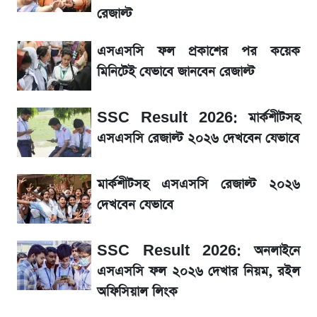
রেজাল্ট
La Liga 2026-2027: সর্বশেষ পয়েন্ট টেবিল ও
এসএসসি ফল প্রকাশের পর কয়েক
খবর
মিনিটেই যেভাবে জানবেন রেজাল্ট
একদিনের ব্যবধানে আজকের সোনার দাম
SSC Result 2026: মার্কশীটসহ
এসএসসি রেজাল্ট ২০২৬ দেখবেন যেভাবে
ড. ইউনূস বনাম তারেক রহমান—তুলনায় যা বললেন
কাদের সিদ্দিকী
মার্কশীটসহ এসএসসি রেজাল্ট ২০২৬
দেখবেন যেভাবে
SSC Result 2026: অনলাইনে
এসএসসি ফল ২০২৬ দেখার নিয়ম, রইল
অফিসিয়াল লিংক