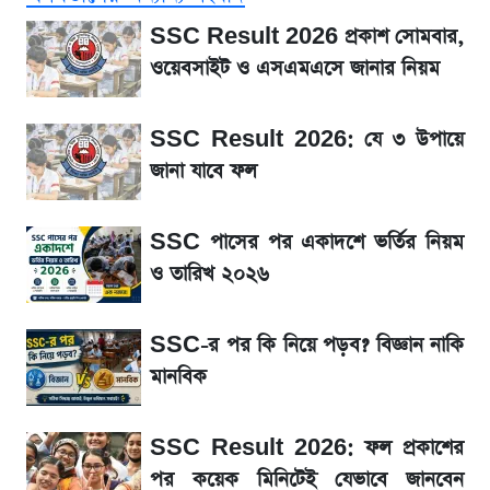
SSC Result 2026: যে ৩ উপায়ে জানা যাবে
SSC Result 2026 প্রকাশ সোমবার,
ফল
ওয়েবসাইট ও এসএমএসে জানার নিয়ম
১৮০ দিনের মূল্যায়ন শেষে মন্ত্রিসভায় পরিবর্তন
SSC Result 2026: যে ৩ উপায়ে
জানা যাবে ফল
জেনে নিন আজকের সোনা ও রুপার সর্বশেষ দাম
SSC পাসের পর একাদশে ভর্তির নিয়ম
আগে দেখে নিন, আজকের সোনার নতুন দাম
ও তারিখ ২০২৬
তাপমাত্রা নিয়ে নতুন পূর্বাভাস দিল আবহাওয়া অফিস
SSC-র পর কি নিয়ে পড়ব? বিজ্ঞান নাকি
মানবিক
টিভিতে আজকের খেলা (৭ আগস্ট)
SSC Result 2026: ফল প্রকাশের
সৌদিতে বাংলাদেশিদের আকামা নবায়নে বদলে গেল
পর কয়েক মিনিটেই যেভাবে জানবেন
নিয়ম