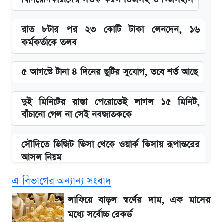
রাত ৮টার পর ২৩ কোটি টাকা লেনদেন, ১৬
কর্মকর্তাকে তলব
৫ আগস্টে টানা ৪ দিনের ছুটির সুযোগ, তবে শর্ত আছে
দুই মিনিটের রাস্তা পেরোতেই লাগল ১৫ মিনিট,
বাঁচানো গেল না সেই নবজাতককে
সৌদিতে ভিজিট ভিসা থেকে ওয়ার্ক ভিসায় রূপান্তরের
আসল নিয়ম
এ বিভাগের অন্যান্য সংবাদ
বিল নিয়ে ফেসবুকে ঝড় তুললেন আজহারি, জবাব
দিল বিদ্যুৎ বিভাগ
লাফিয়ে বাড়ল স্বর্ণের দাম, এক মাসের
মধ্যে সর্বোচ্চ রেকর্ড