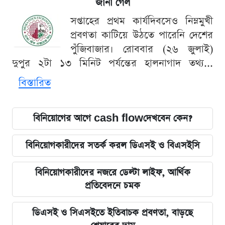
জানা গেল
সপ্তাহের প্রথম কার্যদিবসেও নিম্নমুখী
প্রবণতা কাটিয়ে উঠতে পারেনি দেশের
পুঁজিবাজার। রোববার (২৬ জুলাই)
দুপুর ২টা ১৩ মিনিট পর্যন্তের হালনাগাদ তথ্য...
বিস্তারিত
বিনিয়োগের আগে cash flowদেখবেন কেন?
বিনিয়োগকারীদের সতর্ক করল ডিএসই ও বিএসইসি
বিনিয়োগকারীদের নজরে ডেল্টা লাইফ, আর্থিক
প্রতিবেদনে চমক
ডিএসই ও সিএসইতে ইতিবাচক প্রবণতা, বাড়ছে