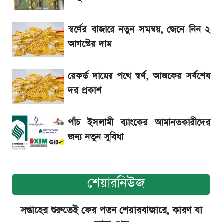
আগামী ৪ দিনের আবহাওয়া নিয়ে বড় সতর্কবার্তা
স্বর্ণের বাজারে নতুন সমন্বয়, জেনে নিন ২
আগস্টের দাম
৮ ব্র্যান্ডের ত্বক ফর্সাকারী ক্রিমে ভয়াবহ মাত্রার মার্কারি
রেকর্ড দামের পথে স্বর্ণ, আজকের সর্বশেষ
ব্যান্ডেজ পরে আলোচনায় নাসীরুদ্দীন পাটওয়ারী,
দর প্রকাশ
নেপথ্যে যে ঘটনা
পাঁচ ইসলামী ব্যাংকের আমানতকারীদের
জন্য নতুন সুবিধা
শেয়ারনিউজ
সপ্তাহের শুরুতেই ফের পতন শেয়ারবাজারে, কারণ যা