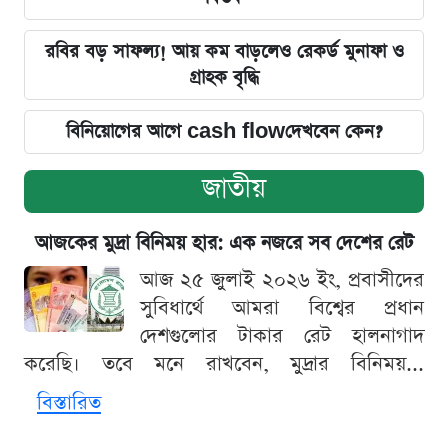
রবির বড় সাফল্য! আয় কম বাড়লেও রেকর্ড মুনাফা ও
গ্রাহক বৃদ্ধি
বিনিয়োগের আগে cash flowদেখবেন কেন?
জাতীয়
আজকের মুদ্রা বিনিময় হার: এক নজরে সব দেশের রেট
আজ ২৫ জুলাই ২০২৬ ইং, প্রবাসীদের
সুবিধার্থে আমরা বিশ্বের প্রধান
দেশগুলোর টাকার রেট হালনাগাদ
করেছি। তবে মনে রাখবেন, মুদ্রার বিনিময়...
বিস্তারিত