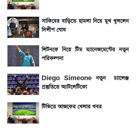
নিয়ম
সাকিবের বাড়িতে হামলা নিয়ে মুখ খুললেন
La Liga 2026-2027: সর্বশেষ পয়েন্ট টেবিল ও
খবর
দিলীপ ঘোষ
একদিনের ব্যবধানে আজকের সোনার দাম
লিটনকে নিয়ে টিম ম্যানেজমেন্টের নতুন
পরিকল্পনা
ড. ইউনূস বনাম তারেক রহমান—তুলনায় যা বললেন
কাদের সিদ্দিকী
Diego Simeone নতুন চ্যালেঞ্জ
প্রস্তুতিতে অ্যাটলেটিকো
টিভিতে আজকের খেলার খবর