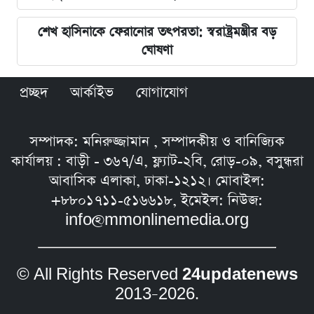
শেখ হাসিনাকে ফেরানোর তৎপরতা: স্বরাষ্ট্রমন্ত্রীর বড়
ঘোষণা
প্রচ্ছদ
আর্কাইভ
যোগাযোগ
সম্পাদক: মনিরুজ্জামান , সম্পাদকীয় ও বানিজ্যিক
কার্যালয় : বাড়ী - ৩৬৭/এ, ফ্ল্যাট-২বি, রোড়-০৯, বসুন্ধরা
আবাসিক এলাকা, ঢাকা-১২১২। মোবাইল:
+৮৮০১৭১১-৫১৬৬১৮, ইমেইল: নিউজ:
info@mmonlinemedia.org
© All Rights Reserved
24updatenews
2013–2026.