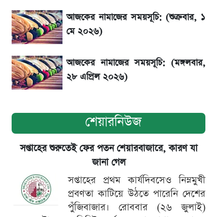
সৌদিতে বাংলাদেশিদের আকামা নবায়নে বদলে গেল
আজকের নামাজের সময়সূচি: (শুক্রবার, ১
নিয়ম
মে ২০২৬)
আজকের নামাজের সময়সূচি: (মঙ্গলবার,
২৮ এপ্রিল ২০২৬)
শেয়ারনিউজ
সপ্তাহের শুরুতেই ফের পতন শেয়ারবাজারে, কারণ যা
জানা গেল
সপ্তাহের প্রথম কার্যদিবসেও নিম্নমুখী
প্রবণতা কাটিয়ে উঠতে পারেনি দেশের
পুঁজিবাজার। রোববার (২৬ জুলাই)