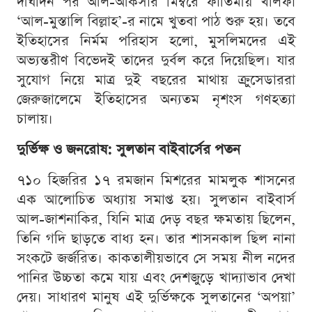
দীর্ঘদিন পর আল-আকসার মিম্বরে ফাতিমীয় খলিফা
‘আল-মুস্তালি বিল্লাহ’-র নামে খুতবা পাঠ শুরু হয়। তবে
ইতিহাসের নির্মম পরিহাস হলো, মুসলিমদের এই
অভ্যন্তরীণ বিভেদই তাদের দুর্বল করে দিয়েছিল। যার
সুযোগ নিয়ে মাত্র দুই বছরের মাথায় ক্রুসেডাররা
জেরুজালেমে ইতিহাসের অন্যতম নৃশংস গণহত্যা
চালায়।
দুর্ভিক্ষ ও জনরোষ: সুলতান বাইবার্সের পতন
৭১০ হিজরির ১৭ রমজান মিশরের মামলুক শাসনের
এক আলোচিত অধ্যায় সমাপ্ত হয়। সুলতান বাইবার্স
আল-জাশনাকির, যিনি মাত্র দেড় বছর ক্ষমতায় ছিলেন,
তিনি গদি ছাড়তে বাধ্য হন। তার শাসনকাল ছিল নানা
সংকটে জর্জরিত। কাকতালীয়ভাবে সে সময় নীল নদের
পানির উচ্চতা কমে যায় এবং দেশজুড়ে খাদ্যাভাব দেখা
দেয়। সাধারণ মানুষ এই দুর্ভিক্ষকে সুলতানের ‘অপয়া’