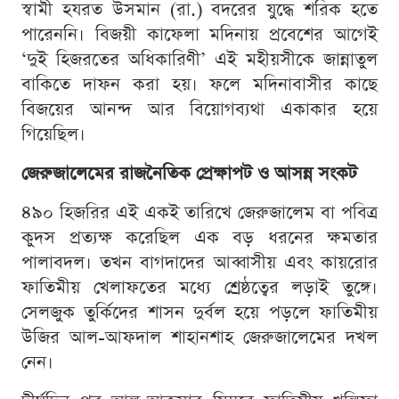
স্বামী হযরত উসমান (রা.) বদরের যুদ্ধে শরিক হতে
পারেননি। বিজয়ী কাফেলা মদিনায় প্রবেশের আগেই
‘দুই হিজরতের অধিকারিণী’ এই মহীয়সীকে জান্নাতুল
বাকিতে দাফন করা হয়। ফলে মদিনাবাসীর কাছে
বিজয়ের আনন্দ আর বিয়োগব্যথা একাকার হয়ে
গিয়েছিল।
জেরুজালেমের রাজনৈতিক প্রেক্ষাপট ও আসন্ন সংকট
৪৯০ হিজরির এই একই তারিখে জেরুজালেম বা পবিত্র
কুদস প্রত্যক্ষ করেছিল এক বড় ধরনের ক্ষমতার
পালাবদল। তখন বাগদাদের আব্বাসীয় এবং কায়রোর
ফাতিমীয় খেলাফতের মধ্যে শ্রেষ্ঠত্বের লড়াই তুঙ্গে।
সেলজুক তুর্কিদের শাসন দুর্বল হয়ে পড়লে ফাতিমীয়
উজির আল-আফদাল শাহানশাহ জেরুজালেমের দখল
নেন।