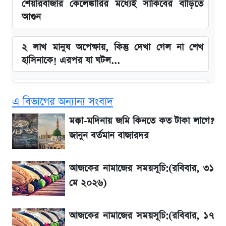
শেয়ারবাজার কেলেঙ্কারির মধ্যেই সাকিবের বাড়িতে
আগুন
২ লাখ মানুষ অপেক্ষায়, কিন্তু দেখা গেল না শেখ
হাসিনাকে! এরপর যা ঘটল...
Snapdragon 8 Gen 3 ফোনে নতুন চমক,
এ বিভাগের অন্যান্য সংবাদ
Redmi K80 নিয়ে আপডেট
মক্কা-মদিনায় জমি কিনতে কত টাকা লাগে?
বাংলাদেশ নিয়ে যা বললেন সজীব ওয়াজেদ জয়
জানুন বর্তমান বাজারদর
সাকিবের বাড়িতে হামলা নিয়ে মুখ খুললেন দিলীপ
আজকের নামাজের সময়সূচি:(রবিবার, ৩১
ঘোষ
মে ২০২৬)
লিটনকে নিয়ে টিম ম্যানেজমেন্টের নতুন পরিকল্পনা
আজকের নামাজের সময়সূচি:(রবিবার, ১৭