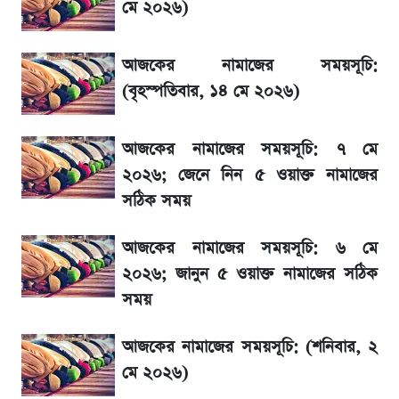
মে ২০২৬)
জেনে নিন আজকের সোনা ও রুপার সর্বশেষ দাম
আজকের নামাজের সময়সূচি:
আগামীকালই স্পষ্ট হবে এসএসসি ফল প্রকাশের
(বৃহস্পতিবার, ১৪ মে ২০২৬)
তারিখ
আজকের নামাজের সময়সূচি: ৭ মে
তাপমাত্রা নিয়ে নতুন পূর্বাভাস দিল আবহাওয়া অফিস
২০২৬; জেনে নিন ৫ ওয়াক্ত নামাজের
সঠিক সময়
৬ আগস্ট দেশের বাজারে স্বর্ণের দাম
আজকের নামাজের সময়সূচি: ৬ মে
রবির বড় সাফল্য! আয় কম বাড়লেও রেকর্ড মুনাফা ও
২০২৬; জানুন ৫ ওয়াক্ত নামাজের সঠিক
গ্রাহক বৃদ্ধি
সময়
শেয়ার বিজকে লিগ্যাল নোটিশ পাঠাল রবি, শুরু নতুন
আজকের নামাজের সময়সূচি: (শনিবার, ২
বিতর্ক
মে ২০২৬)