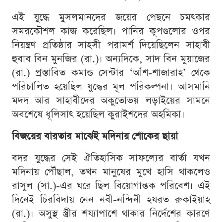
এই যুদ্ধে মুসলমানদের জয়ের পেছনে চমৎকার
সমরকৌশল কাজ করেছিল। পানির কূপগুলোর ওপর
নিয়ন্ত্রণ প্রতিষ্ঠার সাহসী পরামর্শ দিয়েছিলেন সাহাবী
হুবাব বিন মুনজির (রা.)। অন্যদিকে, সাদ বিন মুয়াজের
(রা.) প্রস্তাবিত কমান্ড সেন্টার ‘আঁশ-শাজারাহ’ থেকে
পরিচালিত হয়েছিল যুদ্ধের মূল পরিকল্পনা। আসমানি
মদদ আর সাহাবীদের অকুতোভয় লড়াইয়ের সামনে
অবশেষে ধূলিসাৎ হয়েছিল কুরাইশদের অহমিকা।
বিজয়ের বারতার মাঝেই মদিনায় শোকের ছায়া
বদর যুদ্ধের সেই ঐতিহাসিক সাফল্যের বার্তা যখন
মদিনায় পৌঁছাল, তখন মানুষের মুখে হাসি থাকলেও
রাসুল (সা.)-এর ঘরে ছিল বিয়োগান্তক পরিবেশ। এই
দিনেই চিরবিদায় নেন নবী-নন্দিনী হযরত রুকাইয়াহ
(রা.)। অসুস্থ স্ত্রীর শয্যাপাশে থাকার নির্দেশের কারণে