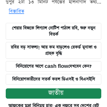
দুপুর ২টা ১৩ মিনিট পর্যন্তের হালনাগাদ তথ্য...
বিস্তারিত
শেয়ার বিজকে লিগ্যাল নোটিশ পাঠাল রবি, শুরু নতুন
বিতর্ক
রবির বড় সাফল্য! আয় কম বাড়লেও রেকর্ড মুনাফা ও
গ্রাহক বৃদ্ধি
বিনিয়োগের আগে cash flowদেখবেন কেন?
বিনিয়োগকারীদের সতর্ক করল ডিএসই ও বিএসইসি
জাতীয়
আজকের মুদ্রা বিনিময় হার: এক নজরে সব দেশের রেট