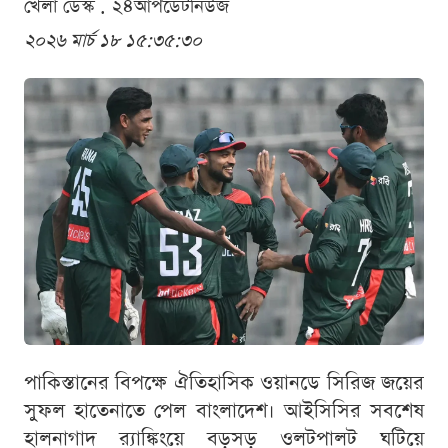
খেলা ডেস্ক . ২৪আপডেটনিউজ
২০২৬ মার্চ ১৮ ১৫:৩৫:৩০
পাকিস্তানের বিপক্ষে ঐতিহাসিক ওয়ানডে সিরিজ জয়ের
সুফল হাতেনাতে পেল বাংলাদেশ। আইসিসির সবশেষ
হালনাগাদ র‍্যাঙ্কিংয়ে বড়সড় ওলটপালট ঘটিয়ে