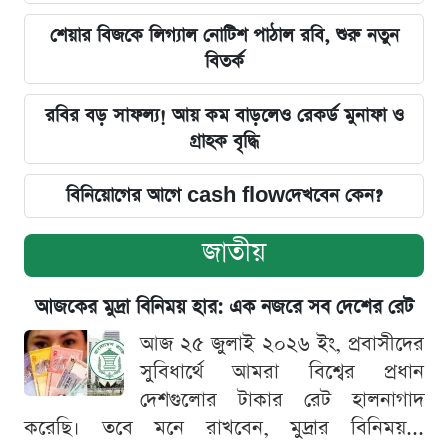
শেয়ার বিজকে লিগ্যাল নোটিশ পাঠাল রবি, শুরু নতুন
বিতর্ক
রবির বড় সাফল্য! আয় কম বাড়লেও রেকর্ড মুনাফা ও
গ্রাহক বৃদ্ধি
বিনিয়োগের আগে cash flowদেখবেন কেন?
জাতীয়
আজকের মুদ্রা বিনিময় হার: এক নজরে সব দেশের রেট
আজ ২৫ জুলাই ২০২৬ ইং, প্রবাসীদের
সুবিধার্থে আমরা বিশ্বের প্রধান
দেশগুলোর টাকার রেট হালনাগাদ
করেছি। তবে মনে রাখবেন, মুদ্রার বিনিময়...