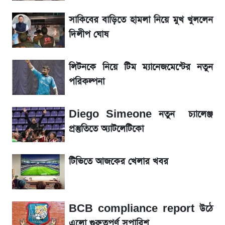
সাকিবের বাড়িতে হামলা নিয়ে মুখ খুললেন
তাপমাত্রা নিয়ে নতুন পূর্বাভাস দিল আবহাওয়া অফিস
দিলীপ ঘোষ
আগে দেখে নিন, আজকের সোনার নতুন দাম
লিটনকে নিয়ে টিম ম্যানেজমেন্টের নতুন
রবির বড় সাফল্য! আয় কম বাড়লেও রেকর্ড মুনাফা ও
পরিকল্পনা
গ্রাহক বৃদ্ধি
Diego Simeone নতুন চ্যালেঞ্জ
টিভিতে আজকের খেলা (৭ আগস্ট)
প্রস্তুতিতে অ্যাটলেটিকো
সৌদিতে বাংলাদেশিদের আকামা নবায়নে বদলে গেল
টিভিতে আজকের খেলার খবর
নিয়ম
BCB compliance report উঠে
এলো গুরুত্বপূর্ণ সুপারিশ