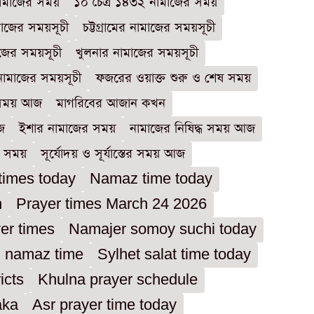
নামাজের সময়
১০ চৈত্র ১৪৩২ নামাজের সময়
মাজের সময়সূচী
চট্টগ্রামের নামাজের সময়সূচী
জের সময়সূচী
খুলনার নামাজের সময়সূচী
 নামাজের সময়সূচী
ফজরের ওয়াক্ত শুরু ও শেষ সময়
 সময় আজ
মাগরিবের আজান কখন
জ
ইশার নামাজের সময়
নামাজের নিষিদ্ধ সময় আজ
র সময়
সূর্যোদয় ও সূর্যাস্তের সময় আজ
times today
Namaz time today
h
Prayer times March 24 2026
yer times
Namajer somoy suchi today
g namaz time
Sylhet salat time today
icts
Khulna prayer schedule
aka
Asr prayer time today