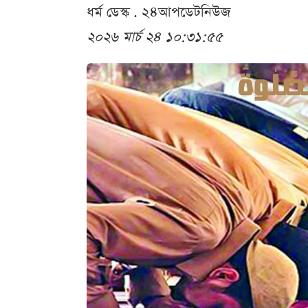
ধর্ম ডেস্ক . ২৪আপডেটনিউজ
২০২৬ মার্চ ২৪ ১০:৩১:৫৫