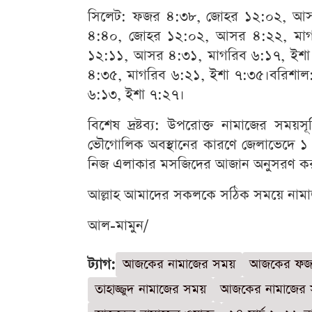
সিলেট: ফজর ৪:৩৮, জোহর ১২:০২, আসর 
৪:৪০, জোহর ১২:০২, আসর ৪:২২, মাগ
১২:১১, আসর ৪:৩১, মাগরিব ৬:১৭, ইশ
৪:৩৫, মাগরিব ৬:২১, ইশা ৭:৩৫।বরিশা
৬:১৩, ইশা ৭:২৭।
বিশেষ দ্রষ্টব্য: উপরোক্ত নামাজের সময়স
ভৌগোলিক অবস্থানের কারণে জেলাভেদে ১ থে
নিজ এলাকার মসজিদের আজান অনুসরণ করা
আল্লাহ আমাদের সকলকে সঠিক সময়ে নাম
আল-মামুন/
ট্যাগ:
আজকের নামাজের সময়
আজকের ফজ
তাহাজ্জুদ নামাজের সময়
আজকের নামাজের 