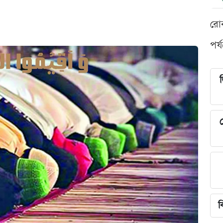
রো
পর্
শ
ব