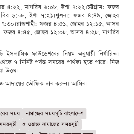
৪:২২, মাগরিব ৬:০৮, ইশা ৭:২২।চট্টগ্রাম: ফজর
রিব ৬:০৮, ইশা ৭:২১।খুলনা: ফজর ৪:৪৯, জোহর
া ৭:৩০।রাজশাহী: ফজর ৪:৫১, জোহর ১২:১৫, আসর
ল: ফজর ৪:৪৫, জোহর ১২:০৮, আসর ৪:২৮, মাগরিব
ূচি ইসলামিক ফাউন্ডেশনের নিয়ম অনুযায়ী নির্ধারিত।
কে ৭ মিনিট পর্যন্ত সময়ের পার্থক্য হতে পারে। নিজ
 উত্তম।
াজ আদায়ের তৌফিক দান করুন। আমিন।
রের সময়
নামাজের সময়সূচি বাংলাদেশ
সময়সূচী
৫ ওয়াক্ত নামাজের সময়সূচী