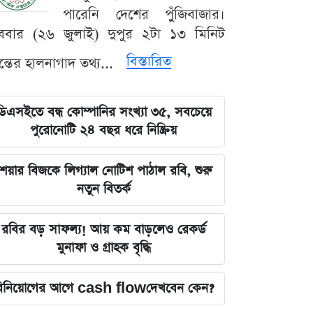
পারেনি দেশের পুঁজিবাজার।
ববার (২৬ জুলাই) দুপুর ২টা ১৩ মিনিট
বিস্তারিত
যন্তের হালনাগাদ তথ্য...
ডিএসইতে বন্ধ কোম্পানির সংখ্যা ৩৫, সবচেয়ে
পুরোনোটি ২৪ বছর ধরে নিষ্ক্রিয়
েয়ার বিজকে লিগ্যাল নোটিশ পাঠাল রবি, শুরু
নতুন বিতর্ক
রবির বড় সাফল্য! আয় কম বাড়লেও রেকর্ড
মুনাফা ও গ্রাহক বৃদ্ধি
িনিয়োগের আগে cash flowদেখবেন কেন?