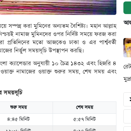
আজক
ে সম্পন্ন করা মুমিনের অন্যতম বৈশিষ্ট্য। মহান আল্লাহ
শ্চয়ই নামাজ মুমিনদের ওপর নির্দিষ্ট সময়ে ফরজ করা
মরা প্রতিদিনের মতো আজকেও ঢাকা ও এর পার্শ্ববর্তী
ের নির্ভুল সময়সূচি উপস্থাপন করছি।
লা ক্যালেন্ডার অনুযায়ী ১০ চৈত্র ১৪৩২ এবং হিজরি ৪
রে
য়াক্ত নামাজের ওয়াক্ত শুরুর সময়, শেষ সময় এবং
মুদ
ের সময়সূচি
শুরু সময়
শেষ সময়
৪:৪৫ মিনিট
৫:৫৭ মিনিট