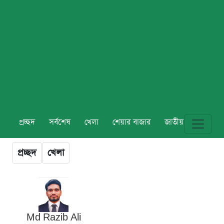
প্রচ্ছদ
সর্বশেষ
খেলা
শেয়ার বাজার
জাতীয়
বিশ্ব
প্রচ্ছদ
খেলা
Md Razib Ali