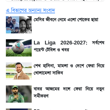
Redmi K80 নিয়ে আপডেট
এ বিভাগের অন্যান্য সংবাদ
SSC Result 2026 প্রকাশ সোমবার,
মেসির জীবনে নেমে এলো শোকের ছায়া
ওয়েবসাইট ও এসএমএসে জানার নিয়ম
১৮০ দিনের মূল্যায়ন শেষে মন্ত্রিসভায় পরিবর্তন
La Liga 2026-2027: সর্বশেষ
পয়েন্ট টেবিল ও খবর
জেনে নিন আজকের সোনা ও রুপার সর্বশেষ দাম
শেখ হাসিনা, মামলা ও দেশে ফেরা নিয়ে
আগে দেখে নিন, আজকের সোনার নতুন দাম
খোলামেলা সাকিব
তাপমাত্রা নিয়ে নতুন পূর্বাভাস দিল আবহাওয়া অফিস
বাবর আজমের দলে ফেরা নিয়ে নতুন
সমীকরণ
SSc Result 2026 তারিখ চূড়ান্ত, স্কুলে ভর্তি
নিয়ে নতুন নিয়ম