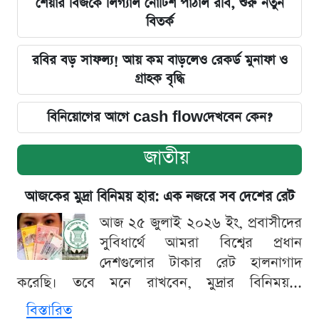
শেয়ার বিজকে লিগ্যাল নোটিশ পাঠাল রবি, শুরু নতুন
বিতর্ক
রবির বড় সাফল্য! আয় কম বাড়লেও রেকর্ড মুনাফা ও
গ্রাহক বৃদ্ধি
বিনিয়োগের আগে cash flowদেখবেন কেন?
জাতীয়
আজকের মুদ্রা বিনিময় হার: এক নজরে সব দেশের রেট
আজ ২৫ জুলাই ২০২৬ ইং, প্রবাসীদের
সুবিধার্থে আমরা বিশ্বের প্রধান
দেশগুলোর টাকার রেট হালনাগাদ
করেছি। তবে মনে রাখবেন, মুদ্রার বিনিময়...
বিস্তারিত