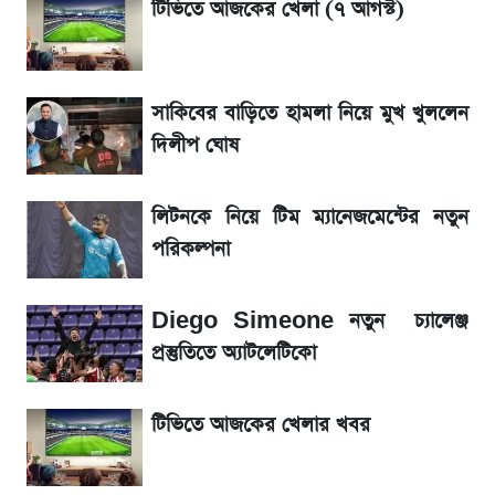
টিভিতে আজকের খেলা (৭ আগস্ট)
টিভিতে আজকের খেলা (৭ আগস্ট)
সাকিবের বাড়িতে হামলা নিয়ে মুখ খুললেন
মেসির জীবনে নেমে এলো শোকের ছায়া
দিলীপ ঘোষ
La Liga 2026-2027: সর্বশেষ পয়েন্ট টেবিল ও
খবর
লিটনকে নিয়ে টিম ম্যানেজমেন্টের নতুন
পরিকল্পনা
একদিনের ব্যবধানে আজকের সোনার দাম
Diego Simeone নতুন চ্যালেঞ্জ
প্রস্তুতিতে অ্যাটলেটিকো
টিভিতে আজকের খেলার খবর