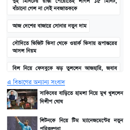
দুই মিনিটের রাস্তা পেরোতেই লাগল ১৫ মিনিট,
বাঁচানো গেল না সেই নবজাতককে
আজ দেশের বাজারে সোনার নতুন দাম
সৌদিতে ভিজিট ভিসা থেকে ওয়ার্ক ভিসায় রূপান্তরের
আসল নিয়ম
বিল নিয়ে ফেসবুকে ঝড় তুললেন আজহারি, জবাব
দিল বিদ্যুৎ বিভাগ
এ বিভাগের অন্যান্য সংবাদ
আগামী ৪ দিনের আবহাওয়া নিয়ে বড় সতর্কবার্তা
সাকিবের বাড়িতে হামলা নিয়ে মুখ খুললেন
দিলীপ ঘোষ
বাংলাদেশ নিয়ে যা বললেন সজীব ওয়াজেদ জয়
লিটনকে নিয়ে টিম ম্যানেজমেন্টের নতুন
লিটনকে নিয়ে টিম ম্যানেজমেন্টের নতুন পরিকল্পনা
পরিকল্পনা