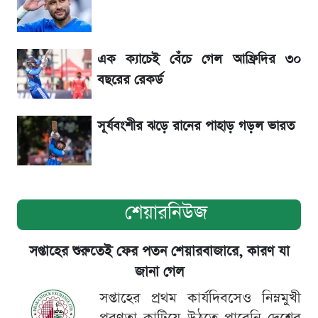
শেখ হাসিনার বক্তব্য ঘিরে ভারতকে কড়া বার্তা
বাংলাদেশের
এক ক্যাচেই বেঁচে গেল আফ্রিদির ৩০
সাকিবের বাড়িতে হামলা নিয়ে মুখ খুললেন দিলীপ
বছরের রেকর্ড
ঘোষ
সূর্যবংশীর ঝড়ে রানের পাহাড় গড়ল ভারত
শেয়ারনিউজ
সপ্তাহের শুরুতেই ফের পতন শেয়ারবাজারে, কারণ যা
জানা গেল
সপ্তাহের প্রথম কার্যদিবসেও নিম্নমুখী