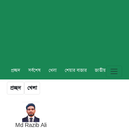
প্রচ্ছদ
সর্বশেষ
খেলা
শেয়ার বাজার
জাতীয়
বিশ্ব
প্রচ্ছদ
খেলা
Md Razib Ali