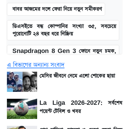
বাবর আজমের দলে ফেরা নিয়ে নতুন সমীকরণ
ডিএসইতে বন্ধ কোম্পানির সংখ্যা ৩৫, সবচেয়ে
পুরোনোটি ২৪ বছর ধরে নিষ্ক্রিয়
Snapdragon 8 Gen 3 ফোনে নতুন চমক,
Redmi K80 নিয়ে আপডেট
এ বিভাগের অন্যান্য সংবাদ
SSC Result 2026: যে ৩ উপায়ে জানা যাবে
মেসির জীবনে নেমে এলো শোকের ছায়া
ফল
১৮০ দিনের মূল্যায়ন শেষে মন্ত্রিসভায় পরিবর্তন
La Liga 2026-2027: সর্বশেষ
পয়েন্ট টেবিল ও খবর
জেনে নিন আজকের সোনা ও রুপার সর্বশেষ দাম