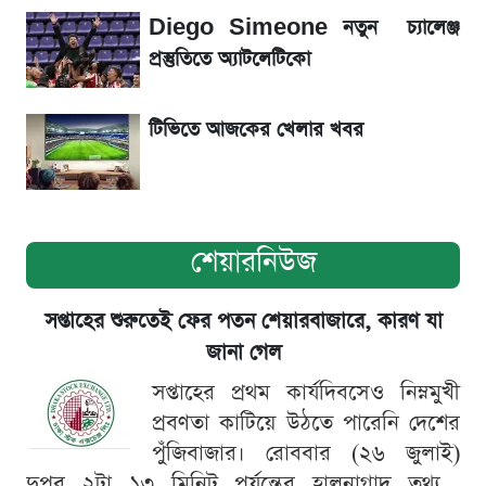
কাদের সিদ্দিকী
Diego Simeone নতুন চ্যালেঞ্জ
প্রস্তুতিতে অ্যাটলেটিকো
টিভিতে আজকের খেলার খবর
শেয়ারনিউজ
সপ্তাহের শুরুতেই ফের পতন শেয়ারবাজারে, কারণ যা
জানা গেল
সপ্তাহের প্রথম কার্যদিবসেও নিম্নমুখী
প্রবণতা কাটিয়ে উঠতে পারেনি দেশের
পুঁজিবাজার। রোববার (২৬ জুলাই)
দুপুর ২টা ১৩ মিনিট পর্যন্তের হালনাগাদ তথ্য...