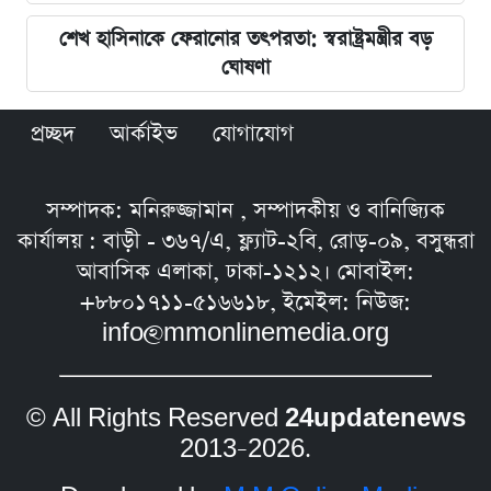
শেখ হাসিনাকে ফেরানোর তৎপরতা: স্বরাষ্ট্রমন্ত্রীর বড়
ঘোষণা
প্রচ্ছদ
আর্কাইভ
যোগাযোগ
সম্পাদক: মনিরুজ্জামান , সম্পাদকীয় ও বানিজ্যিক
কার্যালয় : বাড়ী - ৩৬৭/এ, ফ্ল্যাট-২বি, রোড়-০৯, বসুন্ধরা
আবাসিক এলাকা, ঢাকা-১২১২। মোবাইল:
+৮৮০১৭১১-৫১৬৬১৮, ইমেইল: নিউজ:
info@mmonlinemedia.org
© All Rights Reserved
24updatenews
2013–2026.