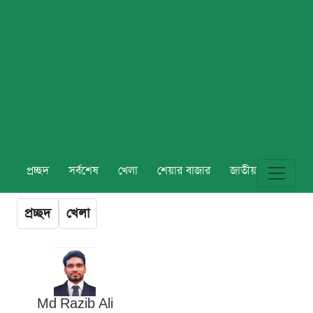
প্রচ্ছদ
সর্বশেষ
খেলা
শেয়ার বাজার
জাতীয়
বিশ্ব
প্রচ্ছদ
খেলা
Md Razib Ali