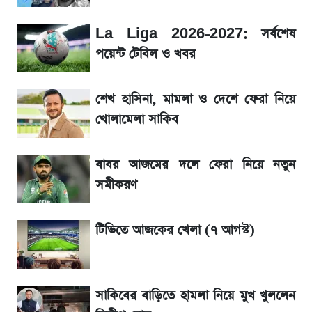
আগে দেখে নিন, আজকের সোনার নতুন দাম
La Liga 2026-2027: সর্বশেষ
SSc Result 2026 তারিখ চূড়ান্ত, স্কুলে ভর্তি
পয়েন্ট টেবিল ও খবর
নিয়ে নতুন নিয়ম
শেখ হাসিনা, মামলা ও দেশে ফেরা নিয়ে
মেসির জীবনে নেমে এলো শোকের ছায়া
খোলামেলা সাকিব
La Liga 2026-2027: সর্বশেষ পয়েন্ট টেবিল ও
বাবর আজমের দলে ফেরা নিয়ে নতুন
খবর
সমীকরণ
একদিনের ব্যবধানে আজকের সোনার দাম
টিভিতে আজকের খেলা (৭ আগস্ট)
সরকারি চাকরিজীবীদের জন্য বড় সুখবর!
সাকিবের বাড়িতে হামলা নিয়ে মুখ খুললেন
শেখ হাসিনা, মামলা ও দেশে ফেরা নিয়ে খোলামেলা