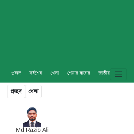
প্রচ্ছদ
সর্বশেষ
খেলা
শেয়ার বাজার
জাতীয়
বিশ্ব
প্রচ্ছদ
খেলা
Md Razib Ali