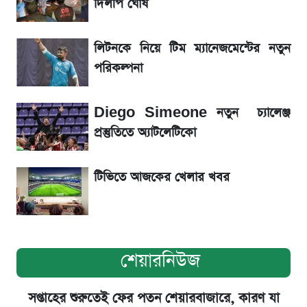
সাকিব
দিলীপ ঘোষ
Sirin Labs Finney: বাংলাদেশে এখন যত
লিটনকে নিয়ে টিম ম্যানেজমেন্টের নতুন
টাকায় পাওয়া যায়
পরিকল্পনা
সূর্যগ্রহণের দিন আকাশে চোখ ধাঁধানো দৃশ্য, জেনে নিন
Diego Simeone নতুন চ্যালেঞ্জ
সময় ও স্থান
প্রস্তুতিতে অ্যাটলেটিকো
টিভিতে আজকের খেলার খবর
শেয়ারনিউজ
সপ্তাহের শুরুতেই ফের পতন শেয়ারবাজারে, কারণ যা