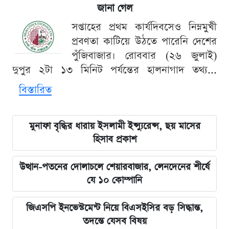
জানা গেল
সপ্তাহের প্রথম কার্যদিবসেও নিম্নমুখী
প্রবণতা কাটিয়ে উঠতে পারেনি দেশের
পুঁজিবাজার। রোববার (২৬ জুলাই)
দুপুর ২টা ১৩ মিনিট পর্যন্তের হালনাগাদ তথ্য...
বিস্তারিত
মুনাফা বৃদ্ধির ধারায় ইসলামী ইন্স্যুরেন্স, ছয় মাসের
হিসাব প্রকাশ
উত্থান-পতনের দোলাচলে শেয়ারবাজার, লেনদেনের শীর্ষে
যে ১০ কোম্পানি
জিএসপি ইনভেস্টমেন্ট নিয়ে বিএসইসির বড় সিদ্ধান্ত,
তদন্তে যেসব বিষয়