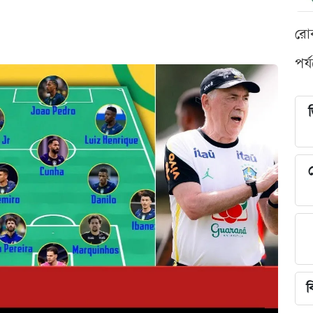
রো
পর্
শ
ব