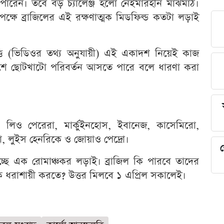
পারেন। তবে বড় চ্যালেঞ্জ হলো নেইমারহীন মাঝমাঠ।
ক্ষে ব্রাজিলের এই রক্ষণাত্মক মিডফিল্ড কতটা লড়াই
তি (ভিডিওর তথ্য অনুযায়ী) এই একাদশ নিয়েই কাজ
দশে ছোটখাটো পরিবর্তন আসতে পারে বলে ধারণা করা
 লিও পেরেরা, মার্কুইনহোস, ইবানেজ, কাসেমিরো,
হা, লুইস হেনরিকে ও জোয়াও পেদ্রো।
শ
াচ্ছে এক রোমাঞ্চকর লড়াই। ব্রাজিল কি পারবে তাদের
ে ধরাশায়ী করতে? উত্তর মিলবে ১ এপ্রিল সকালেই।