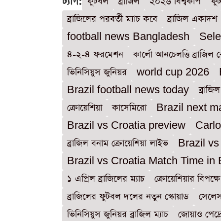
ট্যাগ:
ফুটবল
ব্রাজিল
২০২৬ বিশ্বকাপ
ফু
ব্রাজিলের পরবর্তী ম্যাচ কবে
ব্রাজিল একাদশ
football news Bangladesh
Sel
৪-২-৪ ফরমেশন
কার্লো আনচেলত্তি ব্রাজিল
ভিনিসিয়ুস জুনিয়র
world cup 2026
Brazil football news today
ব্রাজি
ক্রোয়েশিয়া
কাসেমিরো
Brazil next m
Brazil vs Croatia preview
Carlo
ব্রাজিল বনাম ক্রোয়েশিয়া লাইভ
Brazil vs
Brazil vs Croatia Match Time in
১ এপ্রিল ব্রাজিলের ম্যাচ
ক্রোয়েশিয়ার বিপক্ষে
ব্রাজিলের ফুটবল দলের নতুন স্কোয়াড
সেলে
ভিনিসিয়ুস জুনিয়র ব্রাজিল ম্যাচ
জোয়াও পেদ্রো 