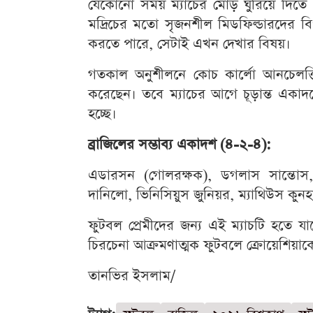
যেকোনো সময় ম্যাচের মোড় ঘুরিয়ে দিতে 
মদ্রিচের মতো সৃজনশীল মিডফিল্ডারদের বিপ
করতে পারে, সেটাই এখন দেখার বিষয়।
গতকাল অনুশীলনে কোচ কার্লো আনচেলত্
করেছেন। তবে ম্যাচের আগে চূড়ান্ত একা
হচ্ছে।
ব্রাজিলের সম্ভাব্য একাদশ (৪-২-৪):
এডারসন (গোলরক্ষক), ডগলাস সান্তোস,
দানিলো, ভিনিসিয়ুস জুনিয়র, ম্যাথিউস কুন
ফুটবল প্রেমীদের জন্য এই ম্যাচটি হতে য
চিরচেনা আক্রমণাত্মক ফুটবলে ক্রোয়েশিয়াক
তানভির ইসলাম/