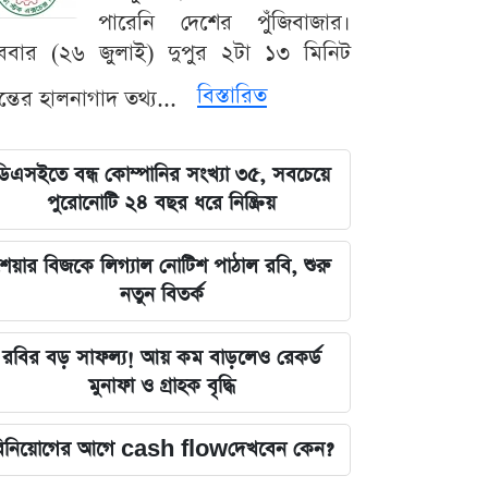
পারেনি দেশের পুঁজিবাজার।
ববার (২৬ জুলাই) দুপুর ২টা ১৩ মিনিট
বিস্তারিত
যন্তের হালনাগাদ তথ্য...
ডিএসইতে বন্ধ কোম্পানির সংখ্যা ৩৫, সবচেয়ে
পুরোনোটি ২৪ বছর ধরে নিষ্ক্রিয়
েয়ার বিজকে লিগ্যাল নোটিশ পাঠাল রবি, শুরু
নতুন বিতর্ক
রবির বড় সাফল্য! আয় কম বাড়লেও রেকর্ড
মুনাফা ও গ্রাহক বৃদ্ধি
িনিয়োগের আগে cash flowদেখবেন কেন?