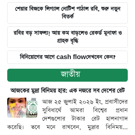
শেয়ার বিজকে লিগ্যাল নোটিশ পাঠাল রবি, শুরু নতুন
বিতর্ক
রবির বড় সাফল্য! আয় কম বাড়লেও রেকর্ড মুনাফা ও
গ্রাহক বৃদ্ধি
বিনিয়োগের আগে cash flowদেখবেন কেন?
জাতীয়
আজকের মুদ্রা বিনিময় হার: এক নজরে সব দেশের রেট
আজ ২৫ জুলাই ২০২৬ ইং, প্রবাসীদের
সুবিধার্থে আমরা বিশ্বের প্রধান
দেশগুলোর টাকার রেট হালনাগাদ
করেছি। তবে মনে রাখবেন, মুদ্রার বিনিময়...