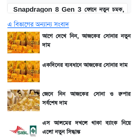
Snapdragon 8 Gen 3 ফোনে নতুন চমক,
Redmi K80 নিয়ে আপডেট
এ বিভাগের অন্যান্য সংবাদ
SSC Result 2026: যে ৩ উপায়ে জানা যাবে
আগে দেখে নিন, আজকের সোনার নতুন
ফল
দাম
১৮০ দিনের মূল্যায়ন শেষে মন্ত্রিসভায় পরিবর্তন
একদিনের ব্যবধানে আজকের সোনার দাম
জেনে নিন আজকের সোনা ও রুপার সর্বশেষ দাম
জেনে নিন আজকের সোনা ও রুপার
আগে দেখে নিন, আজকের সোনার নতুন দাম
সর্বশেষ দাম
তাপমাত্রা নিয়ে নতুন পূর্বাভাস দিল আবহাওয়া অফিস
এস আলমের দখলে থাকা ব্যাংক নিয়ে
এলো নতুন সিদ্ধান্ত
টিভিতে আজকের খেলা (৭ আগস্ট)