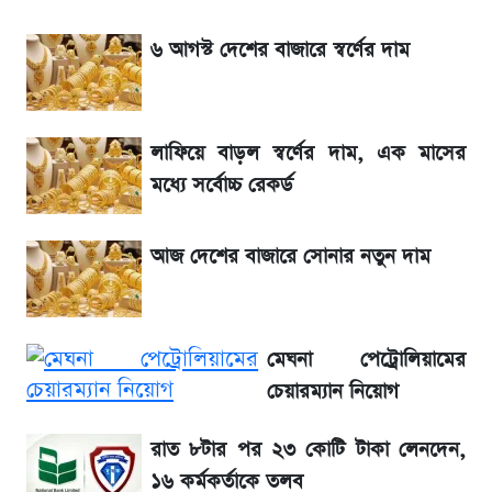
৬ আগস্ট দেশের বাজারে স্বর্ণের দাম
সৌদিতে বাংলাদেশিদের আকামা নবায়নে বদলে গেল
নিয়ম
লাফিয়ে বাড়ল স্বর্ণের দাম, এক মাসের
La Liga 2026-2027: সর্বশেষ পয়েন্ট টেবিল ও
খবর
মধ্যে সর্বোচ্চ রেকর্ড
একদিনের ব্যবধানে আজকের সোনার দাম
আজ দেশের বাজারে সোনার নতুন দাম
ড. ইউনূস বনাম তারেক রহমান—তুলনায় যা বললেন
কাদের সিদ্দিকী
মেঘনা পেট্রোলিয়ামের
চেয়ারম্যান নিয়োগ
রাত ৮টার পর ২৩ কোটি টাকা লেনদেন,
১৬ কর্মকর্তাকে তলব