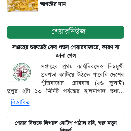
আগস্টের দাম
শেয়ারনিউজ
সপ্তাহের শুরুতেই ফের পতন শেয়ারবাজারে, কারণ যা
জানা গেল
সপ্তাহের প্রথম কার্যদিবসেও নিম্নমুখী
প্রবণতা কাটিয়ে উঠতে পারেনি দেশের
পুঁজিবাজার। রোববার (২৬ জুলাই)
দুপুর ২টা ১৩ মিনিট পর্যন্তের হালনাগাদ তথ্য...
বিস্তারিত
শেয়ার বিজকে লিগ্যাল নোটিশ পাঠাল রবি, শুরু নতুন
বিতর্ক