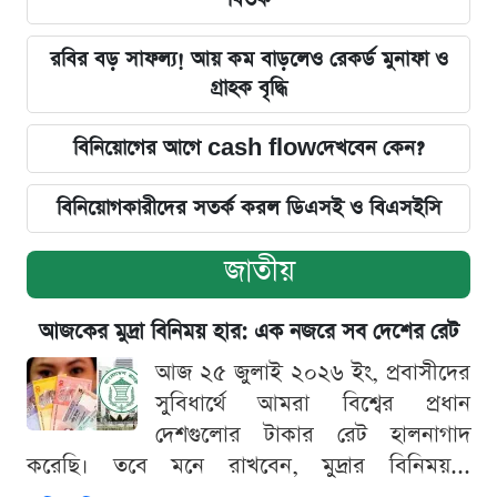
রবির বড় সাফল্য! আয় কম বাড়লেও রেকর্ড মুনাফা ও
গ্রাহক বৃদ্ধি
বিনিয়োগের আগে cash flowদেখবেন কেন?
বিনিয়োগকারীদের সতর্ক করল ডিএসই ও বিএসইসি
জাতীয়
আজকের মুদ্রা বিনিময় হার: এক নজরে সব দেশের রেট
আজ ২৫ জুলাই ২০২৬ ইং, প্রবাসীদের
সুবিধার্থে আমরা বিশ্বের প্রধান
দেশগুলোর টাকার রেট হালনাগাদ
করেছি। তবে মনে রাখবেন, মুদ্রার বিনিময়...