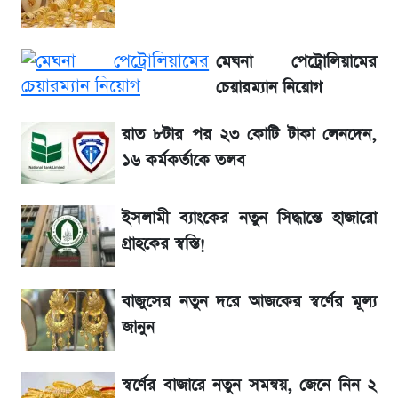
লাফিয়ে বাড়ল স্বর্ণের দাম, এক মাসের মধ্যে সর্বোচ্চ
মেঘনা পেট্রোলিয়ামের
রেকর্ড
চেয়ারম্যান নিয়োগ
শেয়ার বিজকে লিগ্যাল নোটিশ পাঠাল রবি, শুরু নতুন
রাত ৮টার পর ২৩ কোটি টাকা লেনদেন,
বিতর্ক
১৬ কর্মকর্তাকে তলব
রবির বড় সাফল্য! আয় কম বাড়লেও রেকর্ড মুনাফা ও
গ্রাহক বৃদ্ধি
ইসলামী ব্যাংকের নতুন সিদ্ধান্তে হাজারো
গ্রাহকের স্বস্তি!
সৌদিতে বাংলাদেশিদের আকামা নবায়নে বদলে গেল
নিয়ম
বাজুসের নতুন দরে আজকের স্বর্ণের মূল্য
জানুন
শেখ হাসিনার বক্তব্য ঘিরে ভারতকে কড়া বার্তা
বাংলাদেশের
স্বর্ণের বাজারে নতুন সমন্বয়, জেনে নিন ২