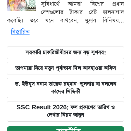
সুবিধার্থে আমরা বিশ্বের প্রধান
দেশগুলোর টাকার রেট হালনাগাদ
করেছি। তবে মনে রাখবেন, মুদ্রার বিনিময়...
বিস্তারিত
সরকারি চাকরিজীবীদের জন্য বড় সুখবর!
তাপমাত্রা নিয়ে নতুন পূর্বাভাস দিল আবহাওয়া অফিস
ড. ইউনূস বনাম তারেক রহমান—তুলনায় যা বললেন
কাদের সিদ্দিকী
SSC Result 2026: ফল প্রকাশের তারিখ ও
দেখার নিয়ম জানুন