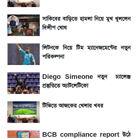
জেনে নিন আজকের সোনা ও রুপার সর্বশেষ দাম
সাকিবের বাড়িতে হামলা নিয়ে মুখ খুললেন
আগামীকালই স্পষ্ট হবে এসএসসি ফল প্রকাশের
দিলীপ ঘোষ
তারিখ
লিটনকে নিয়ে টিম ম্যানেজমেন্টের নতুন
তাপমাত্রা নিয়ে নতুন পূর্বাভাস দিল আবহাওয়া অফিস
পরিকল্পনা
৬ আগস্ট দেশের বাজারে স্বর্ণের দাম
Diego Simeone নতুন চ্যালেঞ্জ
রবির বড় সাফল্য! আয় কম বাড়লেও রেকর্ড মুনাফা ও
প্রস্তুতিতে অ্যাটলেটিকো
গ্রাহক বৃদ্ধি
টিভিতে আজকের খেলার খবর
শেয়ার বিজকে লিগ্যাল নোটিশ পাঠাল রবি, শুরু নতুন
বিতর্ক
BCB compliance report উঠে