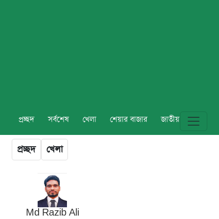
প্রচ্ছদ
সর্বশেষ
খেলা
শেয়ার বাজার
জাতীয়
বিশ্ব
প্রচ্ছদ
খেলা
Md Razib Ali