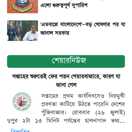
সৌদিতে বাংলাদেশিদের আকামা নবায়নে বদলে গেল
এলো গুরুত্বপূর্ণ সুপারিশ
নিয়ম
'এমবাপ্পে বাংলাদেশে'—বড় ঘোষণার পর যা
জানাল সরকার
শেয়ারনিউজ
সপ্তাহের শুরুতেই ফের পতন শেয়ারবাজারে, কারণ যা
জানা গেল
সপ্তাহের প্রথম কার্যদিবসেও নিম্নমুখী
প্রবণতা কাটিয়ে উঠতে পারেনি দেশের
পুঁজিবাজার। রোববার (২৬ জুলাই)
দুপুর ২টা ১৩ মিনিট পর্যন্তের হালনাগাদ তথ্য...