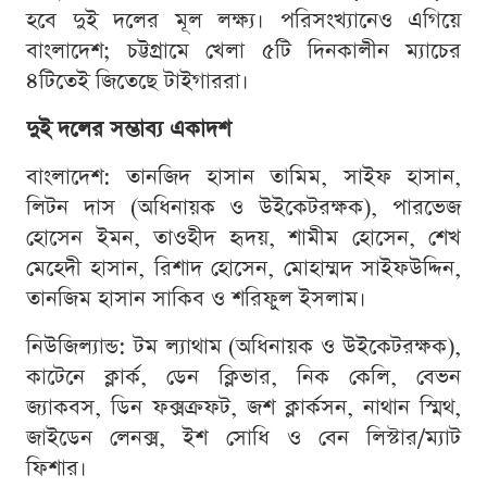
হবে দুই দলের মূল লক্ষ্য। পরিসংখ্যানেও এগিয়ে
বাংলাদেশ; চট্টগ্রামে খেলা ৫টি দিনকালীন ম্যাচের
৪টিতেই জিতেছে টাইগাররা।
দুই দলের সম্ভাব্য একাদশ
বাংলাদেশ: তানজিদ হাসান তামিম, সাইফ হাসান,
লিটন দাস (অধিনায়ক ও উইকেটরক্ষক), পারভেজ
হোসেন ইমন, তাওহীদ হৃদয়, শামীম হোসেন, শেখ
মেহেদী হাসান, রিশাদ হোসেন, মোহাম্মদ সাইফউদ্দিন,
তানজিম হাসান সাকিব ও শরিফুল ইসলাম।
নিউজিল্যান্ড: টম ল্যাথাম (অধিনায়ক ও উইকেটরক্ষক),
কাটেনে ক্লার্ক, ডেন ক্লিভার, নিক কেলি, বেভন
জ্যাকবস, ডিন ফক্সক্রফট, জশ ক্লার্কসন, নাথান স্মিথ,
জাইডেন লেনক্স, ইশ সোধি ও বেন লিস্টার/ম্যাট
ফিশার।