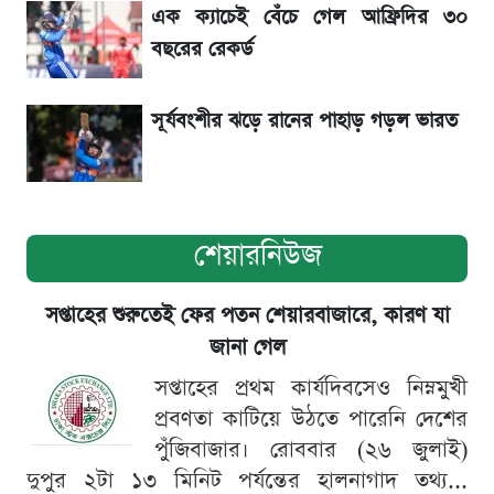
এক ক্যাচেই বেঁচে গেল আফ্রিদির ৩০
বছরের রেকর্ড
শেখ হাসিনার বক্তব্য ঘিরে ভারতকে কড়া বার্তা
বাংলাদেশের
সূর্যবংশীর ঝড়ে রানের পাহাড় গড়ল ভারত
শেয়ারনিউজ
সপ্তাহের শুরুতেই ফের পতন শেয়ারবাজারে, কারণ যা
জানা গেল
সপ্তাহের প্রথম কার্যদিবসেও নিম্নমুখী
প্রবণতা কাটিয়ে উঠতে পারেনি দেশের
পুঁজিবাজার। রোববার (২৬ জুলাই)
দুপুর ২টা ১৩ মিনিট পর্যন্তের হালনাগাদ তথ্য...