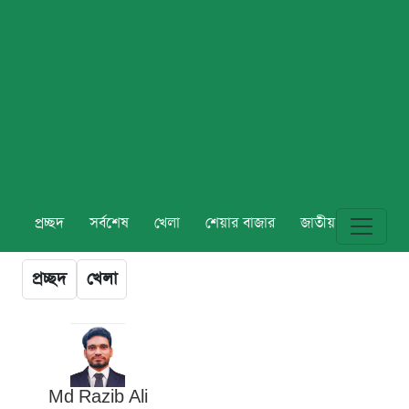
প্রচ্ছদ
সর্বশেষ
খেলা
শেয়ার বাজার
জাতীয়
বিশ্ব
প্রচ্ছদ
খেলা
Md Razib Ali