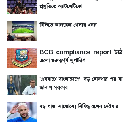
৬ আগস্ট দেশের বাজারে স্বর্ণের দাম
প্রস্তুতিতে অ্যাটলেটিকো
শেখ হাসিনার দেশে ফেরা নিয়ে যা বললেন রুমিন
টিভিতে আজকের খেলার খবর
ফারহানা
লাফিয়ে বাড়ল স্বর্ণের দাম, এক মাসের মধ্যে সর্বোচ্চ
BCB compliance report উঠে
রেকর্ড
এলো গুরুত্বপূর্ণ সুপারিশ
শেয়ার বিজকে লিগ্যাল নোটিশ পাঠাল রবি, শুরু নতুন
বিতর্ক
'এমবাপ্পে বাংলাদেশে'—বড় ঘোষণার পর যা
জানাল সরকার
রবির বড় সাফল্য! আয় কম বাড়লেও রেকর্ড মুনাফা ও
গ্রাহক বৃদ্ধি
বড় ধাক্কা সান্তোসে! নিষিদ্ধ হলেন নেইমার
সৌদিতে বাংলাদেশিদের আকামা নবায়নে বদলে গেল
নিয়ম