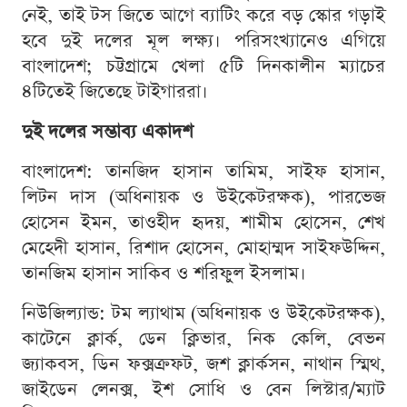
নেই, তাই টস জিতে আগে ব্যাটিং করে বড় স্কোর গড়াই
হবে দুই দলের মূল লক্ষ্য। পরিসংখ্যানেও এগিয়ে
বাংলাদেশ; চট্টগ্রামে খেলা ৫টি দিনকালীন ম্যাচের
৪টিতেই জিতেছে টাইগাররা।
দুই দলের সম্ভাব্য একাদশ
বাংলাদেশ: তানজিদ হাসান তামিম, সাইফ হাসান,
লিটন দাস (অধিনায়ক ও উইকেটরক্ষক), পারভেজ
হোসেন ইমন, তাওহীদ হৃদয়, শামীম হোসেন, শেখ
মেহেদী হাসান, রিশাদ হোসেন, মোহাম্মদ সাইফউদ্দিন,
তানজিম হাসান সাকিব ও শরিফুল ইসলাম।
নিউজিল্যান্ড: টম ল্যাথাম (অধিনায়ক ও উইকেটরক্ষক),
কাটেনে ক্লার্ক, ডেন ক্লিভার, নিক কেলি, বেভন
জ্যাকবস, ডিন ফক্সক্রফট, জশ ক্লার্কসন, নাথান স্মিথ,
জাইডেন লেনক্স, ইশ সোধি ও বেন লিস্টার/ম্যাট