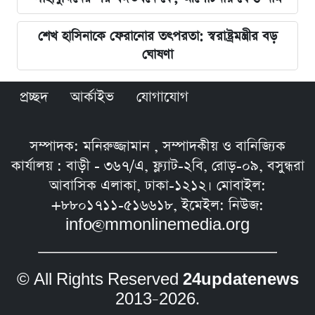
শেখ হাসিনাকে ফেরানোর তৎপরতা: স্বরাষ্ট্রমন্ত্রীর বড়
ঘোষণা
প্রচ্ছদ
আর্কাইভ
যোগাযোগ
সম্পাদক: মনিরুজ্জামান , সম্পাদকীয় ও বানিজ্যিক
কার্যালয় : বাড়ী - ৩৬৭/এ, ফ্ল্যাট-২বি, রোড়-০৯, বসুন্ধরা
আবাসিক এলাকা, ঢাকা-১২১২। মোবাইল:
+৮৮০১৭১১-৫১৬৬১৮, ইমেইল: নিউজ:
info@mmonlinemedia.org
© All Rights Reserved
24updatenews
2013–2026.