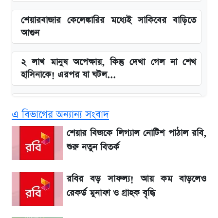
শেয়ারবাজার কেলেঙ্কারির মধ্যেই সাকিবের বাড়িতে
আগুন
২ লাখ মানুষ অপেক্ষায়, কিন্তু দেখা গেল না শেখ
হাসিনাকে! এরপর যা ঘটল...
Snapdragon 8 Gen 3 ফোনে নতুন চমক,
এ বিভাগের অন্যান্য সংবাদ
Redmi K80 নিয়ে আপডেট
শেয়ার বিজকে লিগ্যাল নোটিশ পাঠাল রবি,
বাংলাদেশ নিয়ে যা বললেন সজীব ওয়াজেদ জয়
শুরু নতুন বিতর্ক
সাকিবের বাড়িতে হামলা নিয়ে মুখ খুললেন দিলীপ
রবির বড় সাফল্য! আয় কম বাড়লেও
ঘোষ
রেকর্ড মুনাফা ও গ্রাহক বৃদ্ধি
লিটনকে নিয়ে টিম ম্যানেজমেন্টের নতুন পরিকল্পনা