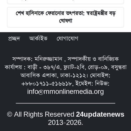
শেখ হাসিনাকে ফেরানোর তৎপরতা: স্বরাষ্ট্রমন্ত্রীর বড়
ঘোষণা
প্রচ্ছদ
আর্কাইভ
যোগাযোগ
সম্পাদক: মনিরুজ্জামান , সম্পাদকীয় ও বানিজ্যিক
কার্যালয় : বাড়ী - ৩৬৭/এ, ফ্ল্যাট-২বি, রোড়-০৯, বসুন্ধরা
আবাসিক এলাকা, ঢাকা-১২১২। মোবাইল:
+৮৮০১৭১১-৫১৬৬১৮, ইমেইল: নিউজ:
info@mmonlinemedia.org
© All Rights Reserved
24updatenews
2013–2026.