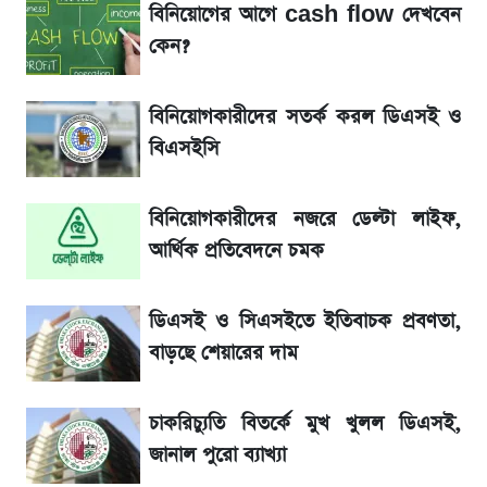
বিনিয়োগের আগে cash flow দেখবেন
কেন?
জেনে নিন আজকের সোনা ও রুপার সর্বশেষ দাম
বিনিয়োগকারীদের সতর্ক করল ডিএসই ও
আগামীকালই স্পষ্ট হবে এসএসসি ফল প্রকাশের
বিএসইসি
তারিখ
বিনিয়োগকারীদের নজরে ডেল্টা লাইফ,
তাপমাত্রা নিয়ে নতুন পূর্বাভাস দিল আবহাওয়া অফিস
আর্থিক প্রতিবেদনে চমক
৬ আগস্ট দেশের বাজারে স্বর্ণের দাম
ডিএসই ও সিএসইতে ইতিবাচক প্রবণতা,
রবির বড় সাফল্য! আয় কম বাড়লেও রেকর্ড মুনাফা ও
বাড়ছে শেয়ারের দাম
গ্রাহক বৃদ্ধি
চাকরিচ্যুতি বিতর্কে মুখ খুলল ডিএসই,
শেয়ার বিজকে লিগ্যাল নোটিশ পাঠাল রবি, শুরু নতুন
জানাল পুরো ব্যাখ্যা
বিতর্ক