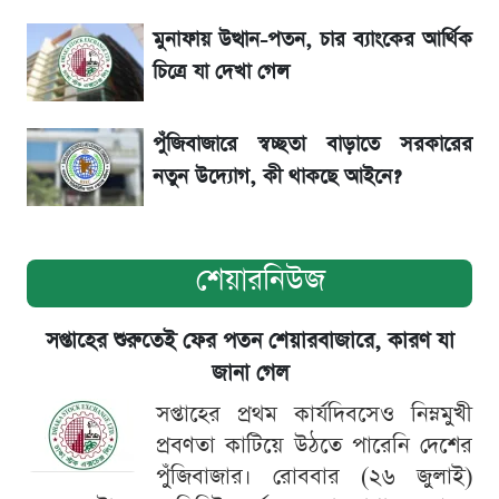
মুনাফায় উত্থান-পতন, চার ব্যাংকের আর্থিক
সৌদিতে বাংলাদেশিদের আকামা নবায়নে বদলে গেল
চিত্রে যা দেখা গেল
নিয়ম
পুঁজিবাজারে স্বচ্ছতা বাড়াতে সরকারের
নতুন উদ্যোগ, কী থাকছে আইনে?
শেয়ারনিউজ
সপ্তাহের শুরুতেই ফের পতন শেয়ারবাজারে, কারণ যা
জানা গেল
সপ্তাহের প্রথম কার্যদিবসেও নিম্নমুখী
প্রবণতা কাটিয়ে উঠতে পারেনি দেশের
পুঁজিবাজার। রোববার (২৬ জুলাই)