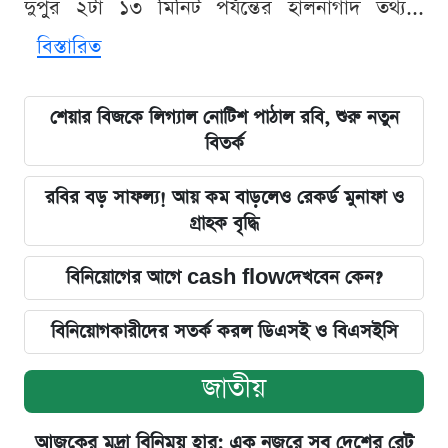
দুপুর ২টা ১৩ মিনিট পর্যন্তের হালনাগাদ তথ্য...
বিস্তারিত
শেয়ার বিজকে লিগ্যাল নোটিশ পাঠাল রবি, শুরু নতুন
বিতর্ক
রবির বড় সাফল্য! আয় কম বাড়লেও রেকর্ড মুনাফা ও
গ্রাহক বৃদ্ধি
বিনিয়োগের আগে cash flowদেখবেন কেন?
বিনিয়োগকারীদের সতর্ক করল ডিএসই ও বিএসইসি
জাতীয়
আজকের মুদ্রা বিনিময় হার: এক নজরে সব দেশের রেট