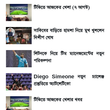
লিটনকে নিয়ে টিম ম্যানেজমেন্টের নতুন পরিকল্পনা
টিভিতে আজকের খেলা (৭ আগস্ট)
জেনে নিন আজকের সোনা ও রুপার সর্বশেষ দাম
সাকিবের বাড়িতে হামলা নিয়ে মুখ খুললেন
আগামীকালই স্পষ্ট হবে এসএসসি ফল প্রকাশের
দিলীপ ঘোষ
তারিখ
লিটনকে নিয়ে টিম ম্যানেজমেন্টের নতুন
তাপমাত্রা নিয়ে নতুন পূর্বাভাস দিল আবহাওয়া অফিস
পরিকল্পনা
৬ আগস্ট দেশের বাজারে স্বর্ণের দাম
Diego Simeone নতুন চ্যালেঞ্জ
রবির বড় সাফল্য! আয় কম বাড়লেও রেকর্ড মুনাফা ও
প্রস্তুতিতে অ্যাটলেটিকো
গ্রাহক বৃদ্ধি
টিভিতে আজকের খেলার খবর
শেয়ার বিজকে লিগ্যাল নোটিশ পাঠাল রবি, শুরু নতুন