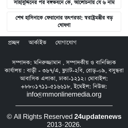
সাহাবুদ্দিনের পর বঙ্গভবনে কে, আলোচনায় যে ৬ নাম
শেখ হাসিনাকে ফেরানোর তৎপরতা: স্বরাষ্ট্রমন্ত্রীর বড়
ঘোষণা
প্রচ্ছদ
আর্কাইভ
যোগাযোগ
সম্পাদক: মনিরুজ্জামান , সম্পাদকীয় ও বানিজ্যিক
কার্যালয় : বাড়ী - ৩৬৭/এ, ফ্ল্যাট-২বি, রোড়-০৯, বসুন্ধরা
আবাসিক এলাকা, ঢাকা-১২১২। মোবাইল:
+৮৮০১৭১১-৫১৬৬১৮, ইমেইল: নিউজ:
info@mmonlinemedia.org
© All Rights Reserved
24updatenews
2013–2026.