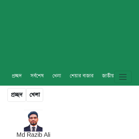
প্রচ্ছদ
সর্বশেষ
খেলা
শেয়ার বাজার
জাতীয়
বিশ্ব
প্রচ্ছদ
খেলা
Md Razib Ali