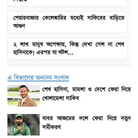
শেয়ারবাজার কেলেঙ্কারির মধ্যেই সাকিবের বাড়িতে
আগুন
২ লাখ মানুষ অপেক্ষায়, কিন্তু দেখা গেল না শেখ
হাসিনাকে! এরপর যা ঘটল...
Snapdragon 8 Gen 3 ফোনে নতুন চমক,
এ বিভাগের অন্যান্য সংবাদ
Redmi K80 নিয়ে আপডেট
শেখ হাসিনা, মামলা ও দেশে ফেরা নিয়ে
বাংলাদেশ নিয়ে যা বললেন সজীব ওয়াজেদ জয়
খোলামেলা সাকিব
সাকিবের বাড়িতে হামলা নিয়ে মুখ খুললেন দিলীপ
বাবর আজমের দলে ফেরা নিয়ে নতুন
ঘোষ
সমীকরণ