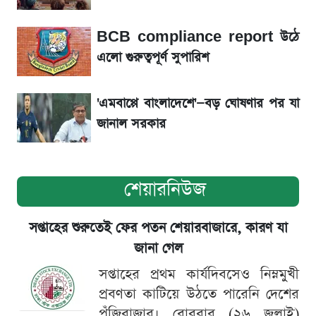
বিতর্ক
BCB compliance report উঠে
সৌদিতে বাংলাদেশিদের আকামা নবায়নে বদলে গেল
এলো গুরুত্বপূর্ণ সুপারিশ
নিয়ম
'এমবাপ্পে বাংলাদেশে'—বড় ঘোষণার পর যা
জানাল সরকার
শেয়ারনিউজ
সপ্তাহের শুরুতেই ফের পতন শেয়ারবাজারে, কারণ যা
জানা গেল
সপ্তাহের প্রথম কার্যদিবসেও নিম্নমুখী
প্রবণতা কাটিয়ে উঠতে পারেনি দেশের
পুঁজিবাজার। রোববার (২৬ জুলাই)