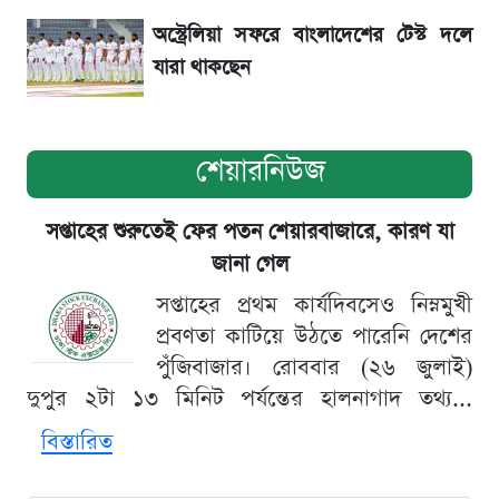
অস্ট্রেলিয়া সফরে বাংলাদেশের টেস্ট দলে
যারা থাকছেন
শেয়ারনিউজ
সপ্তাহের শুরুতেই ফের পতন শেয়ারবাজারে, কারণ যা
জানা গেল
সপ্তাহের প্রথম কার্যদিবসেও নিম্নমুখী
প্রবণতা কাটিয়ে উঠতে পারেনি দেশের
পুঁজিবাজার। রোববার (২৬ জুলাই)
দুপুর ২টা ১৩ মিনিট পর্যন্তের হালনাগাদ তথ্য...
বিস্তারিত