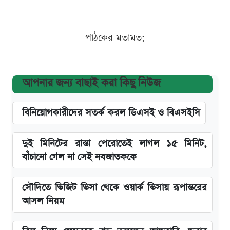
পাঠকের মতামত:
আপনার জন্য বাছাই করা কিছু নিউজ
বিনিয়োগকারীদের সতর্ক করল ডিএসই ও বিএসইসি
দুই মিনিটের রাস্তা পেরোতেই লাগল ১৫ মিনিট,
বাঁচানো গেল না সেই নবজাতককে
সৌদিতে ভিজিট ভিসা থেকে ওয়ার্ক ভিসায় রূপান্তরের
আসল নিয়ম