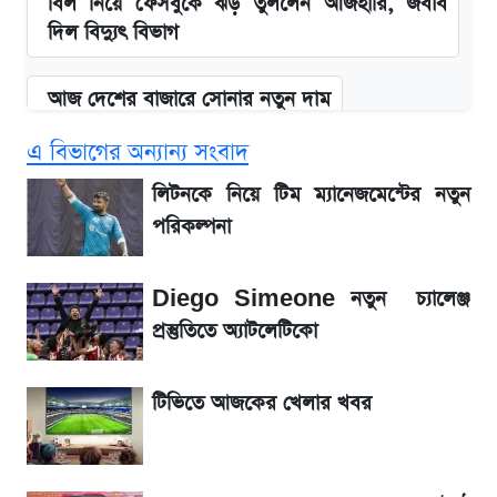
বিল নিয়ে ফেসবুকে ঝড় তুললেন আজহারি, জবাব
দিল বিদ্যুৎ বিভাগ
আজ দেশের বাজারে সোনার নতুন দাম
এ বিভাগের অন্যান্য সংবাদ
'এমবাপ্পে বাংলাদেশে'—বড় ঘোষণার পর যা জানাল
সরকার
লিটনকে নিয়ে টিম ম্যানেজমেন্টের নতুন
পরিকল্পনা
BCB compliance report উঠে এলো
গুরুত্বপূর্ণ সুপারিশ
Diego Simeone নতুন চ্যালেঞ্জ
প্রস্তুতিতে অ্যাটলেটিকো
নবম পে-স্কেল নিয়ে চূড়ান্ত প্রস্তুতি, অপেক্ষা মন্ত্রিসভার
অনুমোদনের
টিভিতে আজকের খেলার খবর
আগামী ৪ দিনের আবহাওয়া নিয়ে বড় সতর্কবার্তা