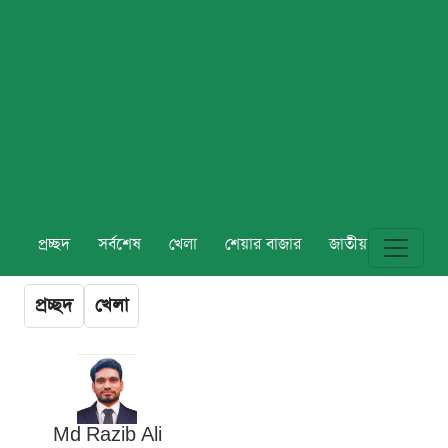
প্রচ্ছদ
সর্বশেষ
খেলা
শেয়ার বাজার
জাতীয়
বিশ্ব
প্রচ্ছদ
খেলা
Md Razib Ali