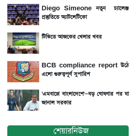
Diego Simeone নতুন চ্যালেঞ্জ
রবির বড় সাফল্য! আয় কম বাড়লেও রেকর্ড মুনাফা ও
প্রস্তুতিতে অ্যাটলেটিকো
গ্রাহক বৃদ্ধি
টিভিতে আজকের খেলার খবর
শেয়ার বিজকে লিগ্যাল নোটিশ পাঠাল রবি, শুরু নতুন
বিতর্ক
BCB compliance report উঠে
সৌদিতে বাংলাদেশিদের আকামা নবায়নে বদলে গেল
এলো গুরুত্বপূর্ণ সুপারিশ
নিয়ম
'এমবাপ্পে বাংলাদেশে'—বড় ঘোষণার পর যা
জানাল সরকার
শেয়ারনিউজ