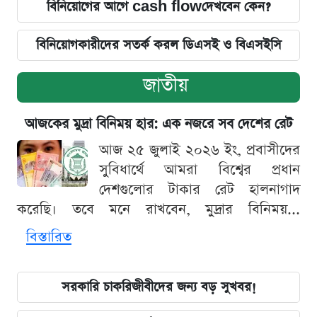
বিনিয়োগের আগে cash flowদেখবেন কেন?
বিনিয়োগকারীদের সতর্ক করল ডিএসই ও বিএসইসি
জাতীয়
আজকের মুদ্রা বিনিময় হার: এক নজরে সব দেশের রেট
আজ ২৫ জুলাই ২০২৬ ইং, প্রবাসীদের
সুবিধার্থে আমরা বিশ্বের প্রধান
দেশগুলোর টাকার রেট হালনাগাদ
করেছি। তবে মনে রাখবেন, মুদ্রার বিনিময়...
বিস্তারিত
সরকারি চাকরিজীবীদের জন্য বড় সুখবর!