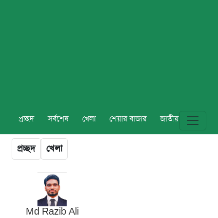
প্রচ্ছদ
সর্বশেষ
খেলা
শেয়ার বাজার
জাতীয়
বিশ্ব
প্রচ্ছদ
খেলা
Md Razib Ali