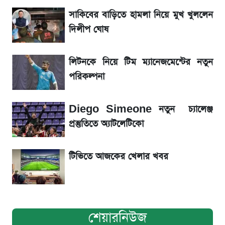
সাকিবের বাড়িতে হামলা নিয়ে মুখ খুললেন
La Liga 2026-2027: সর্বশেষ পয়েন্ট টেবিল ও
খবর
দিলীপ ঘোষ
একদিনের ব্যবধানে আজকের সোনার দাম
লিটনকে নিয়ে টিম ম্যানেজমেন্টের নতুন
পরিকল্পনা
ড. ইউনূস বনাম তারেক রহমান—তুলনায় যা বললেন
কাদের সিদ্দিকী
Diego Simeone নতুন চ্যালেঞ্জ
প্রস্তুতিতে অ্যাটলেটিকো
টিভিতে আজকের খেলার খবর
শেয়ারনিউজ