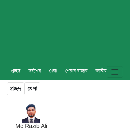
প্রচ্ছদ
সর্বশেষ
খেলা
শেয়ার বাজার
জাতীয়
বিশ্ব
প্রচ্ছদ
খেলা
Md Razib Ali