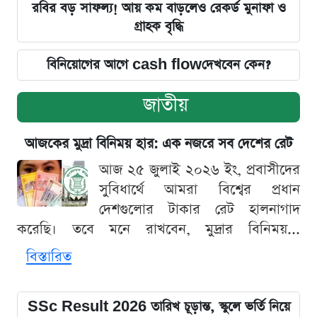
রবির বড় সাফল্য! আয় কম বাড়লেও রেকর্ড মুনাফা ও
গ্রাহক বৃদ্ধি
বিনিয়োগের আগে cash flowদেখবেন কেন?
জাতীয়
আজকের মুদ্রা বিনিময় হার: এক নজরে সব দেশের রেট
আজ ২৫ জুলাই ২০২৬ ইং, প্রবাসীদের
সুবিধার্থে আমরা বিশ্বের প্রধান
দেশগুলোর টাকার রেট হালনাগাদ
করেছি। তবে মনে রাখবেন, মুদ্রার বিনিময়...
বিস্তারিত
SSc Result 2026 তারিখ চূড়ান্ত, স্কুলে ভর্তি নিয়ে