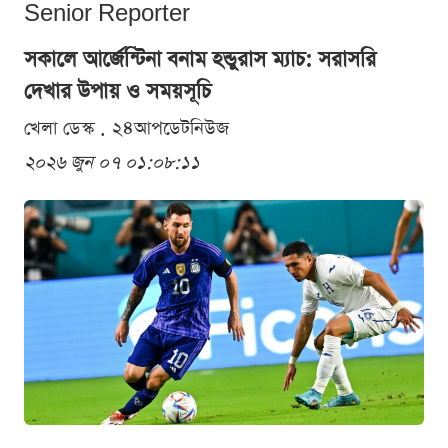
Senior Reporter
সকালে আর্জেন্টিনা বনাম হন্ডুরাস ম্যাচ: সরাসরি
দেখার উপায় ও সময়সূচি
খেলা ডেস্ক . ২৪আপডেটনিউজ
২০২৬ জুন ০৭ ০১:০৮:১১