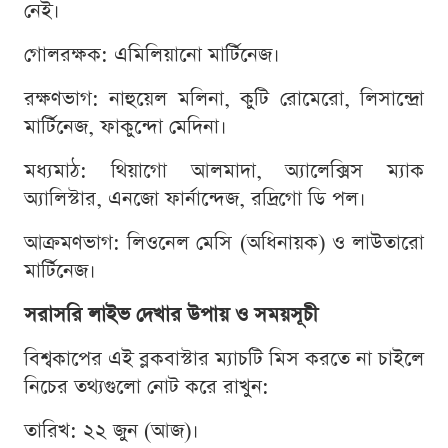
নেই।
গোলরক্ষক: এমিলিয়ানো মার্টিনেজ।
রক্ষণভাগ: নাহুয়েল মলিনা, কুটি রোমেরো, লিসান্দ্রো
মার্টিনেজ, ফাকুন্দো মেদিনা।
মধ্যমাঠ: থিয়াগো আলমাদা, অ্যালেক্সিস ম্যাক
অ্যালিস্টার, এনজো ফার্নান্দেজ, রদ্রিগো ডি পল।
আক্রমণভাগ: লিওনেল মেসি (অধিনায়ক) ও লাউতারো
মার্টিনেজ।
সরাসরি লাইভ দেখার উপায় ও সময়সূচী
বিশ্বকাপের এই ব্লকবাস্টার ম্যাচটি মিস করতে না চাইলে
নিচের তথ্যগুলো নোট করে রাখুন:
তারিখ: ২২ জুন (আজ)।