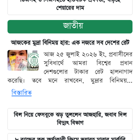
শেয়ারের দাম
জাতীয়
আজকের মুদ্রা বিনিময় হার: এক নজরে সব দেশের রেট
আজ ২৫ জুলাই ২০২৬ ইং, প্রবাসীদের
সুবিধার্থে আমরা বিশ্বের প্রধান
দেশগুলোর টাকার রেট হালনাগাদ
করেছি। তবে মনে রাখবেন, মুদ্রার বিনিময়...
বিস্তারিত
বিল নিয়ে ফেসবুকে ঝড় তুললেন আজহারি, জবাব দিল
বিদ্যুৎ বিভাগ
৮ ব্র্যান্ডের ত্বক ফর্সাকারী ক্রিমে ভয়াবহ মাত্রার মার্কারি