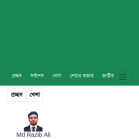
প্রচ্ছদ
সর্বশেষ
খেলা
শেয়ার বাজার
জাতীয়
বিশ্ব
প্রচ্ছদ
খেলা
Md Razib Ali