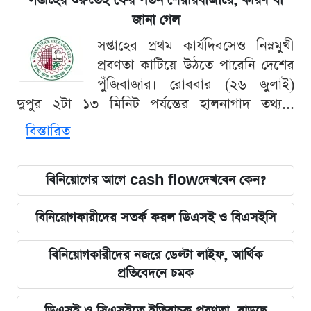
সপ্তাহের শুরুতেই ফের পতন শেয়ারবাজারে, কারণ যা
জানা গেল
সপ্তাহের প্রথম কার্যদিবসেও নিম্নমুখী
প্রবণতা কাটিয়ে উঠতে পারেনি দেশের
পুঁজিবাজার। রোববার (২৬ জুলাই)
দুপুর ২টা ১৩ মিনিট পর্যন্তের হালনাগাদ তথ্য...
বিস্তারিত
বিনিয়োগের আগে cash flowদেখবেন কেন?
বিনিয়োগকারীদের সতর্ক করল ডিএসই ও বিএসইসি
বিনিয়োগকারীদের নজরে ডেল্টা লাইফ, আর্থিক
প্রতিবেদনে চমক
ডিএসই ও সিএসইতে ইতিবাচক প্রবণতা, বাড়ছে