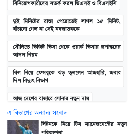
বিনিয়োগকারীদের সতর্ক করল ডিএসই ও বিএসইসি
দুই মিনিটের রাস্তা পেরোতেই লাগল ১৫ মিনিট,
বাঁচানো গেল না সেই নবজাতককে
সৌদিতে ভিজিট ভিসা থেকে ওয়ার্ক ভিসায় রূপান্তরের
আসল নিয়ম
বিল নিয়ে ফেসবুকে ঝড় তুললেন আজহারি, জবাব
দিল বিদ্যুৎ বিভাগ
আজ দেশের বাজারে সোনার নতুন দাম
এ বিভাগের অন্যান্য সংবাদ
'এমবাপ্পে বাংলাদেশে'—বড় ঘোষণার পর যা জানাল
সরকার
লিটনকে নিয়ে টিম ম্যানেজমেন্টের নতুন
পরিকল্পনা