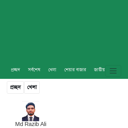
প্রচ্ছদ
সর্বশেষ
খেলা
শেয়ার বাজার
জাতীয়
বিশ্ব
প্রচ্ছদ
খেলা
Md Razib Ali