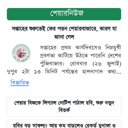
শেয়ারনিউজ
সপ্তাহের শুরুতেই ফের পতন শেয়ারবাজারে, কারণ যা
জানা গেল
সপ্তাহের প্রথম কার্যদিবসেও নিম্নমুখী
প্রবণতা কাটিয়ে উঠতে পারেনি দেশের
পুঁজিবাজার। রোববার (২৬ জুলাই)
দুপুর ২টা ১৩ মিনিট পর্যন্তের হালনাগাদ তথ্য...
বিস্তারিত
শেয়ার বিজকে লিগ্যাল নোটিশ পাঠাল রবি, শুরু নতুন
বিতর্ক
রবির বড় সাফল্য! আয় কম বাড়লেও রেকর্ড মুনাফা ও