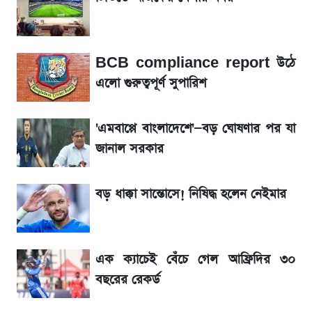
লাফিয়ে বাড়ল স্বর্ণের দাম, এক মাসের মধ্যে সর্বোচ্চ
রেকর্ড
BCB compliance report উঠে
এলো গুরুত্বপূর্ণ সুপারিশ
শেয়ার বিজকে লিগ্যাল নোটিশ পাঠাল রবি, শুরু নতুন
বিতর্ক
'এমবাপ্পে বাংলাদেশে'—বড় ঘোষণার পর যা
জানাল সরকার
রবির বড় সাফল্য! আয় কম বাড়লেও রেকর্ড মুনাফা ও
গ্রাহক বৃদ্ধি
বড় ধাক্কা সান্তোসে! নিষিদ্ধ হলেন নেইমার
সৌদিতে বাংলাদেশিদের আকামা নবায়নে বদলে গেল
নিয়ম
এক ক্যাচেই বেঁচে গেল আফ্রিদির ৩০
বছরের রেকর্ড