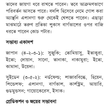
তাদের জায়গা ধরে রাখতে পারেন। তবে আক্রমণভাগে
পরিবর্তন আসতে পারে। বদলি হিসেবে নেমে গোল করা
অ্যান্থনি এলানগা শুরু থেকেই খেলতে পারেন। এছাড়া
মাঝমাঠে তরুণ প্রতিভা লুকাস বার্গভালের ওপর বাজি
ধরতে পারেন কোচ পটার।
সম্ভাব্য একাদশ
জাপান (৪-২-৩-১): সুজুকি; তোমিয়াসু, ইতাকুরা,
ইতো; দোয়ান, সানো, তানাকা, নাকামুরা; ইতো,
কামাদা, উয়েদা।
সুইডেন (৩-৫-২): নর্ডফেল্ড; লাজারবিল্কে, হিয়েন,
লিন্ডেলফ; এলানগা, বার্গভাল, কার্লস্ট্রম, আয়ারি,
গুডমুন্ডসন; গায়োকেরেস, ইসাক।
প্রেডিকশন ও জয়ের সম্ভাবনা