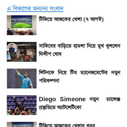
ঘোষ
এ বিভাগের অন্যান্য সংবাদ
এস আলমের দখলে থাকা ব্যাংক নিয়ে এলো নতুন
টিভিতে আজকের খেলা (৭ আগস্ট)
সিদ্ধান্ত
লিটনকে নিয়ে টিম ম্যানেজমেন্টের নতুন পরিকল্পনা
সাকিবের বাড়িতে হামলা নিয়ে মুখ খুললেন
দিলীপ ঘোষ
আগামী ৪ দিনের আবহাওয়া নিয়ে বড় সতর্কবার্তা
লিটনকে নিয়ে টিম ম্যানেজমেন্টের নতুন
আগামীকালই স্পষ্ট হবে এসএসসি ফল প্রকাশের
পরিকল্পনা
তারিখ
Diego Simeone নতুন চ্যালেঞ্জ
৬ আগস্ট দেশের বাজারে স্বর্ণের দাম
প্রস্তুতিতে অ্যাটলেটিকো
শেখ হাসিনার দেশে ফেরা নিয়ে যা বললেন রুমিন
টিভিতে আজকের খেলার খবর
ফারহানা