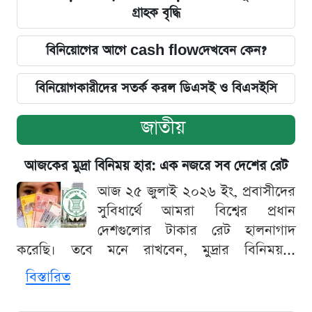
গ্রাহক বৃদ্ধি
বিনিয়োগের আগে cash flowদেখবেন কেন?
বিনিয়োগকারীদের সতর্ক করল ডিএসই ও বিএসইসি
জাতীয়
আজকের মুদ্রা বিনিময় হার: এক নজরে সব দেশের রেট
আজ ২৫ জুলাই ২০২৬ ইং, প্রবাসীদের
সুবিধার্থে আমরা বিশ্বের প্রধান
দেশগুলোর টাকার রেট হালনাগাদ
করেছি। তবে মনে রাখবেন, মুদ্রার বিনিময়...
বিস্তারিত