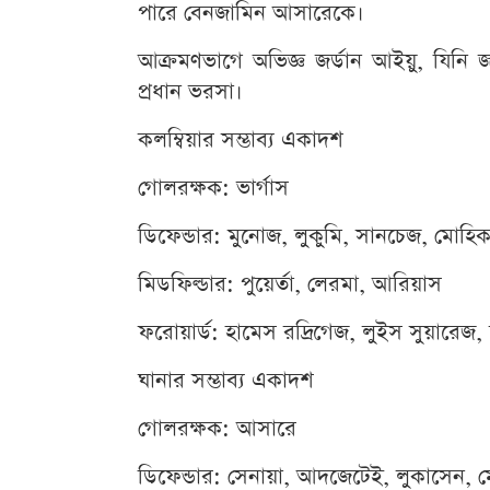
পারে বেনজামিন আসারেকে।
আক্রমণভাগে অভিজ্ঞ জর্ডান আইয়ু, যিন
প্রধান ভরসা।
কলম্বিয়ার সম্ভাব্য একাদশ
গোলরক্ষক: ভার্গাস
ডিফেন্ডার: মুনোজ, লুকুমি, সানচেজ, মোহিক
মিডফিল্ডার: পুয়ের্তা, লেরমা, আরিয়াস
ফরোয়ার্ড: হামেস রদ্রিগেজ, লুইস সুয়ারেজ,
ঘানার সম্ভাব্য একাদশ
গোলরক্ষক: আসারে
ডিফেন্ডার: সেনায়া, আদজেটেই, লুকাসেন, 