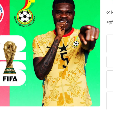
রো
পর্