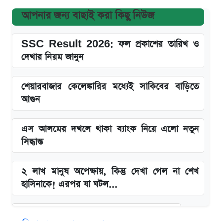
আপনার জন্য বাছাই করা কিছু নিউজ
SSC Result 2026: ফল প্রকাশের তারিখ ও
দেখার নিয়ম জানুন
শেয়ারবাজার কেলেঙ্কারির মধ্যেই সাকিবের বাড়িতে
আগুন
এস আলমের দখলে থাকা ব্যাংক নিয়ে এলো নতুন
সিদ্ধান্ত
২ লাখ মানুষ অপেক্ষায়, কিন্তু দেখা গেল না শেখ
হাসিনাকে! এরপর যা ঘটল...
বাংলাদেশ নিয়ে যা বললেন সজীব ওয়াজেদ জয়