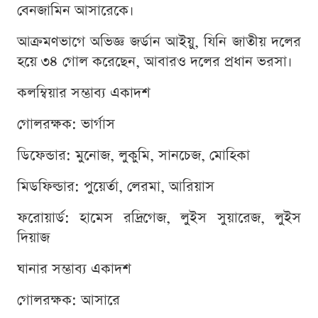
বেনজামিন আসারেকে।
আক্রমণভাগে অভিজ্ঞ জর্ডান আইয়ু, যিনি জাতীয় দলের
হয়ে ৩৪ গোল করেছেন, আবারও দলের প্রধান ভরসা।
কলম্বিয়ার সম্ভাব্য একাদশ
গোলরক্ষক: ভার্গাস
ডিফেন্ডার: মুনোজ, লুকুমি, সানচেজ, মোহিকা
মিডফিল্ডার: পুয়ের্তা, লেরমা, আরিয়াস
ফরোয়ার্ড: হামেস রদ্রিগেজ, লুইস সুয়ারেজ, লুইস
দিয়াজ
ঘানার সম্ভাব্য একাদশ
গোলরক্ষক: আসারে