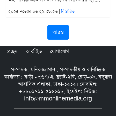
২০২৫ নভেম্বর ০৬ ২২:৩৮:৫৬ |
বিস্তারিত
আরও
প্রচ্ছদ
আর্কাইভ
যোগাযোগ
সম্পাদক: মনিরুজ্জামান , সম্পাদকীয় ও বানিজ্যিক
কার্যালয় : বাড়ী - ৩৬৭/এ, ফ্ল্যাট-২বি, রোড়-০৯, বসুন্ধরা
আবাসিক এলাকা, ঢাকা-১২১২। মোবাইল:
+৮৮০১৭১১-৫১৬৬১৮, ইমেইল: নিউজ:
info@mmonlinemedia.org