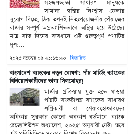
সহজলভ্যতা সাধারণ মানুষকে
সামান্য স্বস্তির নিঃশ্বাস ফেলার
সুযোগ দিচ্ছে, ঠিক তখনই নিত্যপ্রয়োজনীয় পেঁয়াজের
বাজার সম্পূর্ণ অপ্রত্যাশিতভাবে অস্থির হয়ে উঠেছে।
মাত্র সাত দিনের ব্যবধানে এই গুরুত্বপূর্ণ পণ্যটির
মূল্য...
২০২৫ নভেম্বর ০৯ ২১:১৬:২০ |
বিস্তারিত
বাংলাদেশ ব্যাংকের নতুন ঘোষণা: পাঁচ মার্জিং ব্যাংকের
বিনিয়োগকারীদের ভাগ্য সিলমোহর!
মার্জার প্রক্রিয়ায় যুক্ত হতে যাওয়া
পাঁচটি সংকটাপন্ন ব্যাংকের সাধারণ
লগ্নিকারী বা শেয়ারহোল্ডারদের
অধিকার সুরক্ষার কোনো অবকাশ বর্তমানে 'ব্যাংক
রেজোলিউশন অধ্যাদেশ, ২০২৫' অনুযায়ী নেই। তবে
এই পরিস্থিতিতে সরকার বিশেষ বিবেচনায় ক্ষুদ্র...