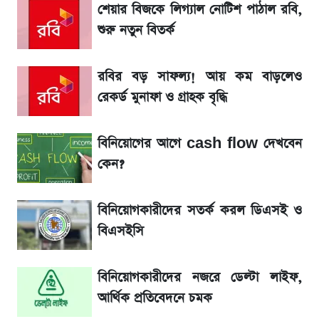
শেয়ার বিজকে লিগ্যাল নোটিশ পাঠাল রবি,
বাংলাদেশ নিয়ে যা বললেন সজীব ওয়াজেদ জয়
শুরু নতুন বিতর্ক
সাকিবের বাড়িতে হামলা নিয়ে মুখ খুললেন দিলীপ
রবির বড় সাফল্য! আয় কম বাড়লেও
ঘোষ
রেকর্ড মুনাফা ও গ্রাহক বৃদ্ধি
লিটনকে নিয়ে টিম ম্যানেজমেন্টের নতুন পরিকল্পনা
বিনিয়োগের আগে cash flow দেখবেন
কেন?
জেনে নিন আজকের সোনা ও রুপার সর্বশেষ দাম
বিনিয়োগকারীদের সতর্ক করল ডিএসই ও
আগামীকালই স্পষ্ট হবে এসএসসি ফল প্রকাশের
বিএসইসি
তারিখ
বিনিয়োগকারীদের নজরে ডেল্টা লাইফ,
তাপমাত্রা নিয়ে নতুন পূর্বাভাস দিল আবহাওয়া অফিস
আর্থিক প্রতিবেদনে চমক