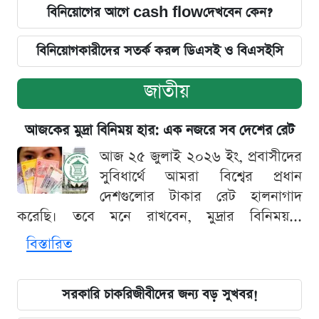
বিনিয়োগের আগে cash flowদেখবেন কেন?
বিনিয়োগকারীদের সতর্ক করল ডিএসই ও বিএসইসি
জাতীয়
আজকের মুদ্রা বিনিময় হার: এক নজরে সব দেশের রেট
আজ ২৫ জুলাই ২০২৬ ইং, প্রবাসীদের
সুবিধার্থে আমরা বিশ্বের প্রধান
দেশগুলোর টাকার রেট হালনাগাদ
করেছি। তবে মনে রাখবেন, মুদ্রার বিনিময়...
বিস্তারিত
সরকারি চাকরিজীবীদের জন্য বড় সুখবর!