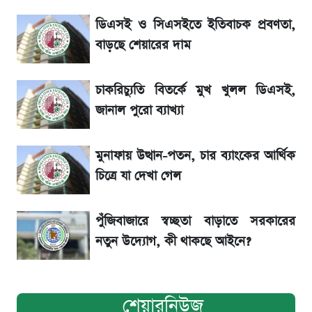
৬ আগস্ট দেশের বাজারে স্বর্ণের দাম
ডিএসই ও সিএসইতে ইতিবাচক প্রবণতা,
রবির বড় সাফল্য! আয় কম বাড়লেও রেকর্ড মুনাফা ও
বাড়ছে শেয়ারের দাম
গ্রাহক বৃদ্ধি
চাকরিচ্যুতি বিতর্কে মুখ খুলল ডিএসই,
শেয়ার বিজকে লিগ্যাল নোটিশ পাঠাল রবি, শুরু নতুন
জানাল পুরো ব্যাখ্যা
বিতর্ক
মুনাফায় উত্থান-পতন, চার ব্যাংকের আর্থিক
সৌদিতে বাংলাদেশিদের আকামা নবায়নে বদলে গেল
চিত্রে যা দেখা গেল
নিয়ম
পুঁজিবাজারে স্বচ্ছতা বাড়াতে সরকারের
নতুন উদ্যোগ, কী থাকছে আইনে?
শেয়ারনিউজ