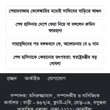
শেয়ারবাজার কেলেঙ্কারির মধ্যেই সাকিবের বাড়িতে আগুন
শেখ হাসিনার দেশে ফেরা নিয়ে যা বললেন রুমিন
ফারহানা
সাহাবুদ্দিনের পর বঙ্গভবনে কে, আলোচনায় যে ৬ নাম
শেখ হাসিনাকে ফেরানোর তৎপরতা: স্বরাষ্ট্রমন্ত্রীর বড়
ঘোষণা
প্রচ্ছদ
আর্কাইভ
যোগাযোগ
সম্পাদক: মনিরুজ্জামান , সম্পাদকীয় ও বানিজ্যিক
কার্যালয় : বাড়ী - ৩৬৭/এ, ফ্ল্যাট-২বি, রোড়-০৯, বসুন্ধরা
আবাসিক এলাকা, ঢাকা-১২১২। মোবাইল: