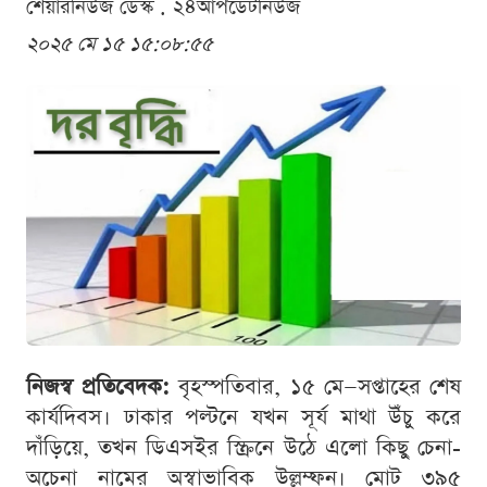
শেয়ারনিউজ ডেস্ক . ২৪আপডেটনিউজ
২০২৫ মে ১৫ ১৫:০৮:৫৫
নিজস্ব প্রতিবেদক:
বৃহস্পতিবার, ১৫ মে—সপ্তাহের শেষ
কার্যদিবস। ঢাকার পল্টনে যখন সূর্য মাথা উঁচু করে
দাঁড়িয়ে, তখন ডিএসইর স্ক্রিনে উঠে এলো কিছু চেনা-
অচেনা নামের অস্বাভাবিক উল্লম্ফন। মোট ৩৯৫