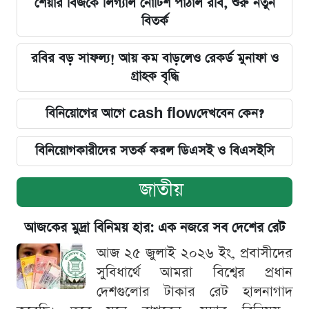
শেয়ার বিজকে লিগ্যাল নোটিশ পাঠাল রবি, শুরু নতুন
বিতর্ক
রবির বড় সাফল্য! আয় কম বাড়লেও রেকর্ড মুনাফা ও
গ্রাহক বৃদ্ধি
বিনিয়োগের আগে cash flowদেখবেন কেন?
বিনিয়োগকারীদের সতর্ক করল ডিএসই ও বিএসইসি
জাতীয়
আজকের মুদ্রা বিনিময় হার: এক নজরে সব দেশের রেট
আজ ২৫ জুলাই ২০২৬ ইং, প্রবাসীদের
সুবিধার্থে আমরা বিশ্বের প্রধান
দেশগুলোর টাকার রেট হালনাগাদ