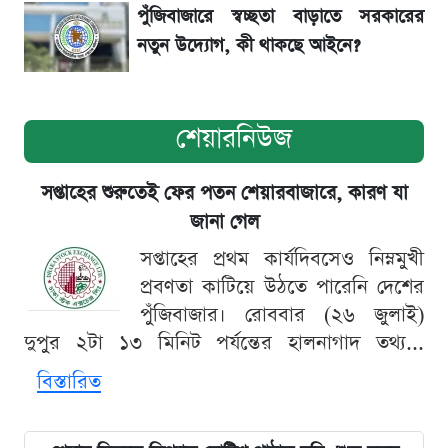
পুঁজিবাজারে স্বচ্ছতা বাড়াতে সরকারের
নতুন উদ্যোগ, কী থাকছে আইনে?
শেয়ারনিউজ
সপ্তাহের শুরুতেই ফের পতন শেয়ারবাজারে, কারণ যা
জানা গেল
সপ্তাহের প্রথম কার্যদিবসেও নিম্নমুখী
প্রবণতা কাটিয়ে উঠতে পারেনি দেশের
পুঁজিবাজার। রোববার (২৬ জুলাই)
দুপুর ২টা ১৩ মিনিট পর্যন্তের হালনাগাদ তথ্য...
বিস্তারিত