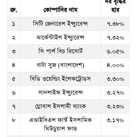
দর বৃদ্ধির
ক্র.
কোম্পানির নাম
হার
১
সিটি জেনারেল ইন্স্যুরেন্স
৭.৩৮%
২
মার্কেন্টাইল ইন্স্যুরেন্স
৭.৩২%
৩
সি পার্ল বিচ রিসোর্ট
৬.০৫%
৪
বাটা সুজ (বাংলাদেশ)
৪.০০%
৫
বিডি ওয়েল্ডিং ইলেকট্রোডস
৩.৩০%
৬
সানলাইফ ইন্স্যুরেন্স
৩.২৭%
৭
গ্লোবাল ইসলামী ব্যাংক
৩.২৩%
৮
এআইবিএল ফার্স্ট ইসলামিক
৩.১৭%
মিউচুয়াল ফান্ড