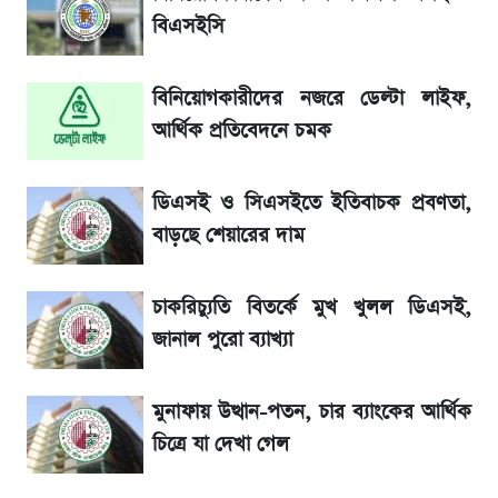
আগামীকালই স্পষ্ট হবে এসএসসি ফল প্রকাশের
বিএসইসি
তারিখ
বিনিয়োগকারীদের নজরে ডেল্টা লাইফ,
তাপমাত্রা নিয়ে নতুন পূর্বাভাস দিল আবহাওয়া অফিস
আর্থিক প্রতিবেদনে চমক
৬ আগস্ট দেশের বাজারে স্বর্ণের দাম
ডিএসই ও সিএসইতে ইতিবাচক প্রবণতা,
রবির বড় সাফল্য! আয় কম বাড়লেও রেকর্ড মুনাফা ও
বাড়ছে শেয়ারের দাম
গ্রাহক বৃদ্ধি
চাকরিচ্যুতি বিতর্কে মুখ খুলল ডিএসই,
শেয়ার বিজকে লিগ্যাল নোটিশ পাঠাল রবি, শুরু নতুন
জানাল পুরো ব্যাখ্যা
বিতর্ক
মুনাফায় উত্থান-পতন, চার ব্যাংকের আর্থিক
সৌদিতে বাংলাদেশিদের আকামা নবায়নে বদলে গেল
চিত্রে যা দেখা গেল
নিয়ম