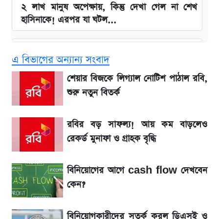
২ লাখ মানুষ অপেক্ষায়, কিন্তু দেখা গেল না শেখ
হাসিনাকে! এরপর যা ঘটল...
Snapdragon 8 Gen 3 ফোনে নতুন চমক,
এ বিভাগের অন্যান্য সংবাদ
Redmi K80 নিয়ে আপডেট
শেয়ার বিজকে লিগ্যাল নোটিশ পাঠাল রবি,
বাংলাদেশ নিয়ে যা বললেন সজীব ওয়াজেদ জয়
শুরু নতুন বিতর্ক
সাকিবের বাড়িতে হামলা নিয়ে মুখ খুললেন দিলীপ
রবির বড় সাফল্য! আয় কম বাড়লেও
ঘোষ
রেকর্ড মুনাফা ও গ্রাহক বৃদ্ধি
লিটনকে নিয়ে টিম ম্যানেজমেন্টের নতুন পরিকল্পনা
বিনিয়োগের আগে cash flow দেখবেন
কেন?
জেনে নিন আজকের সোনা ও রুপার সর্বশেষ দাম
বিনিয়োগকারীদের সতর্ক করল ডিএসই ও