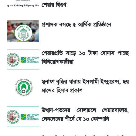
তদন্তে যেসব বিষয়
শেয়ার দ্বিগুণ
উত্থান-পতনের দোলাচলে শেয়ারবাজার, লেনদেনের
প্রশাসক বসছে ৫ আর্থিক প্রতিষ্ঠানে
শীর্ষে যে ১০ কোম্পানি
SSC Result প্রকাশ ১০টায়, নতুন এসএমএস
শেয়ারপ্রতি সাড়ে ১০ টাকা বোনাস পাচ্ছে
নম্বরসহ জানুন যেভাবে
বিনিয়োগকারীরা
SSC Result 2026 কাল, ওয়েবসাইট ও
এসএমএসে দেখার নিয়ম
মুনাফা বৃদ্ধির ধারায় ইসলামী ইন্স্যুরেন্স, ছয়
মাসের হিসাব প্রকাশ
মার্কশিটসহ এসএসসি ফল দেখুন এক ক্লিকে, জানুন
পুরো নিয়ম
উত্থান-পতনের দোলাচলে শেয়ারবাজার,
লেনদেনের শীর্ষে যে ১০ কোম্পানি
মুনাফা বৃদ্ধির ধারায় ইসলামী ইন্স্যুরেন্স, ছয় মাসের
হিসাব প্রকাশ