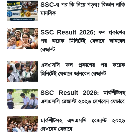
সাকিবের বাড়িতে হামলা নিয়ে মুখ খুললেন দিলীপ
SSC-র পর কি নিয়ে পড়ব? বিজ্ঞান নাকি
ঘোষ
মানবিক
লিটনকে নিয়ে টিম ম্যানেজমেন্টের নতুন পরিকল্পনা
SSC Result 2026: ফল প্রকাশের
পর কয়েক মিনিটেই যেভাবে জানবেন
জেনে নিন আজকের সোনা ও রুপার সর্বশেষ দাম
রেজাল্ট
আগামীকালই স্পষ্ট হবে এসএসসি ফল প্রকাশের
এসএসসি ফল প্রকাশের পর কয়েক
তারিখ
মিনিটেই যেভাবে জানবেন রেজাল্ট
তাপমাত্রা নিয়ে নতুন পূর্বাভাস দিল আবহাওয়া অফিস
SSC Result 2026: মার্কশীটসহ
এসএসসি রেজাল্ট ২০২৬ দেখবেন যেভাবে
৬ আগস্ট দেশের বাজারে স্বর্ণের দাম
মার্কশীটসহ এসএসসি রেজাল্ট ২০২৬
রবির বড় সাফল্য! আয় কম বাড়লেও রেকর্ড মুনাফা ও
দেখবেন যেভাবে
গ্রাহক বৃদ্ধি