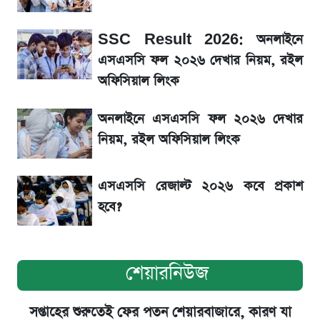
SSC Result 2026: অনলাইনে
শেয়ার বিজকে লিগ্যাল নোটিশ পাঠাল রবি, শুরু নতুন
বিতর্ক
এসএসসি ফল ২০২৬ দেখার নিয়ম, রইল
অফিসিয়াল লিংক
সৌদিতে বাংলাদেশিদের আকামা নবায়নে বদলে গেল
অনলাইনে এসএসসি ফল ২০২৬ দেখার
নিয়ম
নিয়ম, রইল অফিসিয়াল লিংক
এসএসসি রেজাল্ট ২০২৬ কবে প্রকাশ
হবে?
শেয়ারনিউজ
সপ্তাহের শুরুতেই ফের পতন শেয়ারবাজারে, কারণ যা