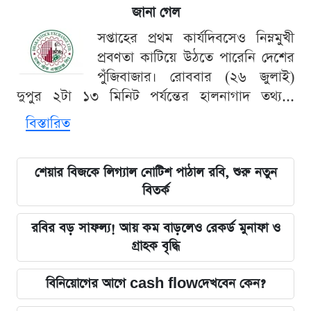
জানা গেল
সপ্তাহের প্রথম কার্যদিবসেও নিম্নমুখী
প্রবণতা কাটিয়ে উঠতে পারেনি দেশের
পুঁজিবাজার। রোববার (২৬ জুলাই)
দুপুর ২টা ১৩ মিনিট পর্যন্তের হালনাগাদ তথ্য...
বিস্তারিত
শেয়ার বিজকে লিগ্যাল নোটিশ পাঠাল রবি, শুরু নতুন
বিতর্ক
রবির বড় সাফল্য! আয় কম বাড়লেও রেকর্ড মুনাফা ও
গ্রাহক বৃদ্ধি
বিনিয়োগের আগে cash flowদেখবেন কেন?