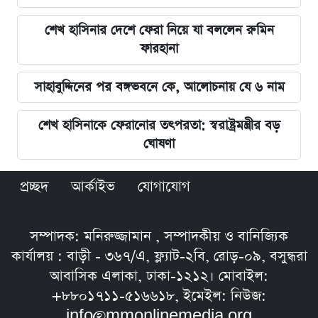
শেখ হাসিনার দেশে ফেরা নিয়ে যা বললেন রুমিন
ফারহানা
সাহাবুদ্দিনের পর বঙ্গভবনে কে, আলোচনায় যে ৬ নাম
শেখ হাসিনাকে ফেরানোর তৎপরতা: স্বরাষ্ট্রমন্ত্রীর বড়
ঘোষণা
প্রচ্ছদ
আর্কাইভ
যোগাযোগ
সম্পাদক: মনিরুজ্জামান , সম্পাদকীয় ও বানিজ্যিক
কার্যালয় : বাড়ী - ৩৬৭/এ, ফ্ল্যাট-২বি, রোড়-০৯, বসুন্ধরা
আবাসিক এলাকা, ঢাকা-১২১২। মোবাইল:
+৮৮০১৭১১-৫১৬৬১৮, ইমেইল: নিউজ:
info@mmonlinemedia.org