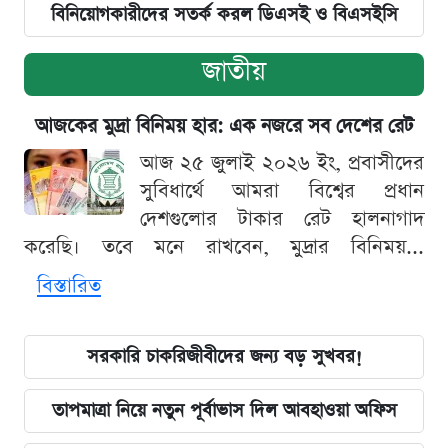
বিনিয়োগকারীদের সতর্ক করল ডিএসই ও বিএসইসি
জাতীয়
আজকের মুদ্রা বিনিময় হার: এক নজরে সব দেশের রেট
আজ ২৫ জুলাই ২০২৬ ইং, প্রবাসীদের
সুবিধার্থে আমরা বিশ্বের প্রধান
দেশগুলোর টাকার রেট হালনাগাদ
করেছি। তবে মনে রাখবেন, মুদ্রার বিনিময়...
বিস্তারিত
সরকারি চাকরিজীবীদের জন্য বড় সুখবর!
তাপমাত্রা নিয়ে নতুন পূর্বাভাস দিল আবহাওয়া অফিস