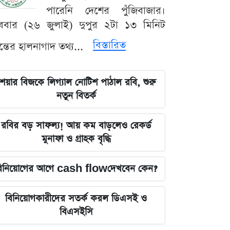
পারেনি দেশের পুঁজিবাজার।
ববার (২৬ জুলাই) দুপুর ২টা ১৩ মিনিট
বিস্তারিত
যন্তের হালনাগাদ তথ্য...
েয়ার বিজকে লিগ্যাল নোটিশ পাঠাল রবি, শুরু
নতুন বিতর্ক
রবির বড় সাফল্য! আয় কম বাড়লেও রেকর্ড
মুনাফা ও গ্রাহক বৃদ্ধি
িনিয়োগের আগে cash flowদেখবেন কেন?
বিনিয়োগকারীদের সতর্ক করল ডিএসই ও
বিএসইসি