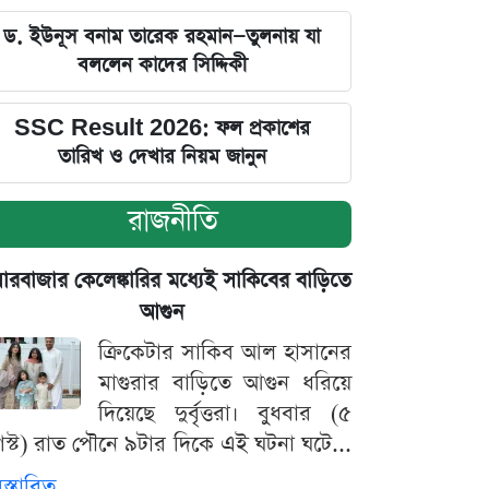
ড. ইউনূস বনাম তারেক রহমান—তুলনায় যা
বললেন কাদের সিদ্দিকী
SSC Result 2026: ফল প্রকাশের
তারিখ ও দেখার নিয়ম জানুন
রাজনীতি
়ারবাজার কেলেঙ্কারির মধ্যেই সাকিবের বাড়িতে
আগুন
ক্রিকেটার সাকিব আল হাসানের
মাগুরার বাড়িতে আগুন ধরিয়ে
দিয়েছে দুর্বৃত্তরা। বুধবার (৫
স্ট) রাত পৌনে ৯টার দিকে এই ঘটনা ঘটে...
িস্তারিত