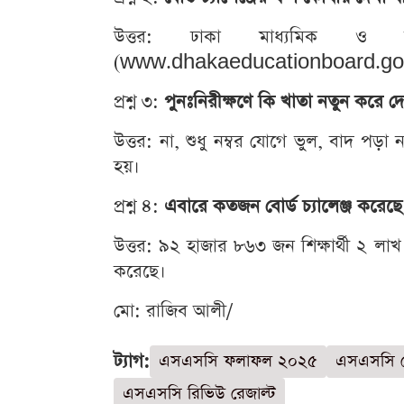
উত্তর: ঢাকা মাধ্যমিক ও উচ্
(www.dhakaeducationboard.gov.bd)
প্রশ্ন ৩:
পুনঃনিরীক্ষণে কি খাতা নতুন করে দ
উত্তর: না, শুধু নম্বর যোগে ভুল, বাদ প
হয়।
প্রশ্ন ৪:
এবারে কতজন বোর্ড চ্যালেঞ্জ করেছে
উত্তর: ৯২ হাজার ৮৬৩ জন শিক্ষার্থী ২ লা
করেছে।
মো: রাজিব আলী/
ট্যাগ:
এসএসসি ফলাফল ২০২৫
এসএসসি বো
এসএসসি রিভিউ রেজাল্ট