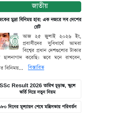
জাতীয়
ের মুদ্রা বিনিময় হার: এক নজরে সব দেশের
রেট
আজ ২৫ জুলাই ২০২৬ ইং,
প্রবাসীদের সুবিধার্থে আমরা
বিশ্বের প্রধান দেশগুলোর টাকার
ট হালনাগাদ করেছি। তবে মনে রাখবেন,
বিস্তারিত
্রার বিনিময়...
SSc Result 2026 তারিখ চূড়ান্ত, স্কুলে
ভর্তি নিয়ে নতুন নিয়ম
১৮০ দিনের মূল্যায়ন শেষে মন্ত্রিসভায় পরিবর্তন