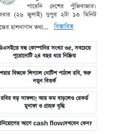
পারেনি দেশের পুঁজিবাজার।
ববার (২৬ জুলাই) দুপুর ২টা ১৩ মিনিট
বিস্তারিত
যন্তের হালনাগাদ তথ্য...
ডিএসইতে বন্ধ কোম্পানির সংখ্যা ৩৫, সবচেয়ে
পুরোনোটি ২৪ বছর ধরে নিষ্ক্রিয়
েয়ার বিজকে লিগ্যাল নোটিশ পাঠাল রবি, শুরু
নতুন বিতর্ক
রবির বড় সাফল্য! আয় কম বাড়লেও রেকর্ড
মুনাফা ও গ্রাহক বৃদ্ধি
িনিয়োগের আগে cash flowদেখবেন কেন?