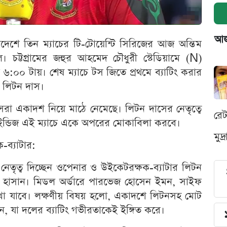
আজক
দেশে তিন ম্যাচের টি-টোয়েন্টি সিরিজের আজ অন্তিম
ল। চট্টগ্রামের জহুর আহমেদ চৌধুরী স্টেডিয়ামে (N)
যা ৬:০০ টায়। শেষ ম্যাচে টস জিতে প্রথমে ব্যাটিং করার
ক লিটন দাস।
 সেরা একাদশ নিয়ে মাঠে নেমেছে। লিটন দাসের নেতৃত্বে
রে
্ট ইন্ডিজ এই ম্যাচে একে অপরের মোকাবিলা করবে।
মুদ
ব্যাটার:
নেতৃত্ব দিচ্ছেন ওপেনার ও উইকেটরক্ষক-ব্যাটার লিটন
দ হাসান। মিডল অর্ডারে পারভেজ হোসেন ইমন, সাইফ
খা যাবে। লক্ষণীয় বিষয় হলো, একাদশে লিটনসহ মোট
, যা দলের ব্যাটিং গভীরতাকেই ইঙ্গিত করে।