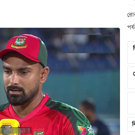
রো
পর্
শ
ব