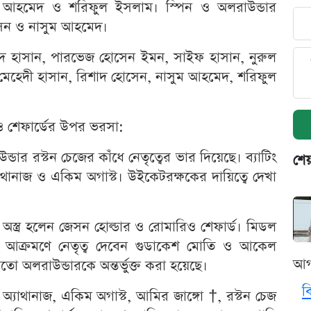
 আহমেদ ও শরিফুল ইসলাম। স্পিন ও অলরাউন্ডার
সেন ও নাসুম আহমেদ।
দ হাসান, পারভেজ হোসেন ইমন, সাইফ হাসান, নুরুল
েহেদী হাসান, রিশাদ হোসেন, নাসুম আহমেদ, শরিফুল
ার ও শেফার্ডের উপর ভরসা:
াউন্ডার রস্টন চেজের কাঁধে নেতৃত্বের ভার দিয়েছে। ব্যাটিং
শেয
যাথানাজ ও একিম অগাস্ট। উইকেটরক্ষকের দায়িত্বে দেখা
 অস্ত্র হলেন জেসন হোল্ডার ও রোমারিও শেফার্ড। মিডল
ন আক্রমণে নেতৃত্ব দেবেন গুডাকেশ মোতি ও আকেল
আগ
 অলরাউন্ডারকে অন্তর্ভুক্ত করা হয়েছে।
ব
লিক অ্যাথানাজ, একিম অগাস্ট, আমির জাঙ্গো †, রস্টন চেজ