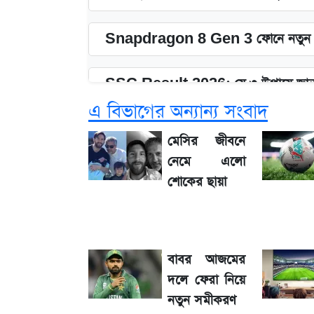
Snapdragon 8 Gen 3 ফোনে নতুন 
SSC Result 2026: যে ৩ উপায়ে জানা
এ বিভাগের অন্যান্য সংবাদ
১৮০ দিনের মূল্যায়ন শেষে মন্ত্রিসভায় পরিবর্
মেসির জীবনে
নেমে এলো
জেনে নিন আজকের সোনা ও রুপার সর্বশেষ
শোকের ছায়া
আগে দেখে নিন, আজকের সোনার নতুন দাম
বাবর আজমের
তাপমাত্রা নিয়ে নতুন পূর্বাভাস দিল আবহাওয
দলে ফেরা নিয়ে
নতুন সমীকরণ
টিভিতে আজকের খেলা (৭ আগস্ট)