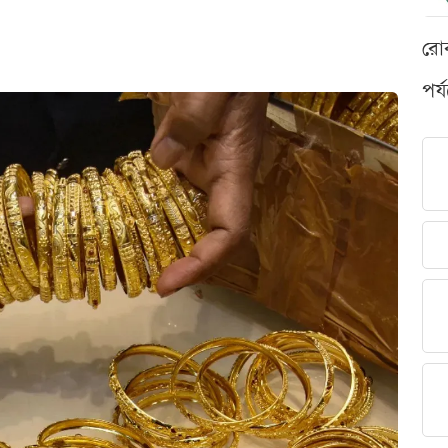
রো
পর্